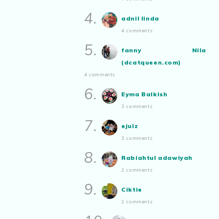
aizamia3
Duduk Rumah Sampai Lupa Rupa
4.
Sendiri
adnil linda
Show All
4 comments
5.
fanny Nila
(dcatqueen.com)
4 comments
6.
Eyma Balkish
3 comments
7.
ejulz
3 comments
8.
Rabiahtul adawiyah
1 comments
9.
Ciktie
1 comments