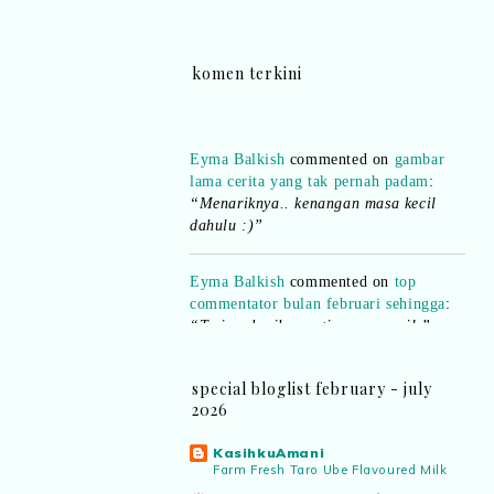
komen terkini
Eyma Balkish
commented on
gambar
lama cerita yang tak pernah padam
:
“Menariknya.. kenangan masa kecil
dahulu :)”
Eyma Balkish
commented on
top
commentator bulan februari sehingga
:
“Terima kasih..nanti saya e-mail ”
Shikin Razali
commented on
top
commentator bulan februari sehingga
:
“Ada.. pemenang bulan Februari..
special bloglist february - july
boleh emel details kepada saya..”
2026
KasihkuAmani
Eyma Balkish
commented on
top
Farm Fresh Taro Ube Flavoured Milk
commentator bulan februari sehingga
: