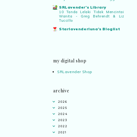
SRLavender's Library
10 Tanda Lelaki Tidak Mencintai
Wanita - Greg Behrendt & Liz
Tuccillo
Starlavenderluna's Bloglist
my digital shop
SRLavender Shop
archive
2026
2025
2024
2023
2022
2021