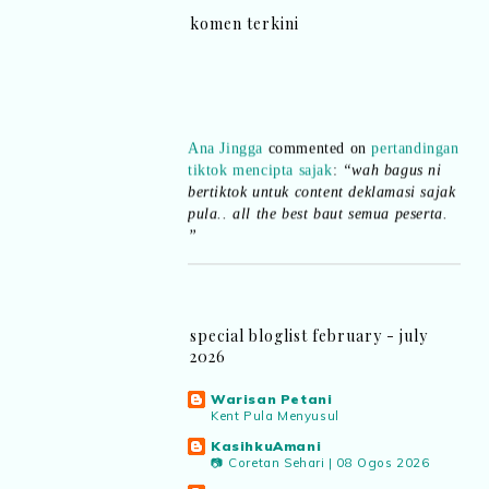
komen terkini
Ana Jingga
commented on
pertandingan
tiktok mencipta sajak
:
“wah bagus ni
bertiktok untuk content deklamasi sajak
pula.. all the best baut semua peserta.
”
Syaz Rahim
commented on
dari idea ke
realiti mencipta permainan
:
“Selain
jimat kertas, memang memudahkan
aktiviti interaktif program. Inovasi AI
special bloglist february - july
dan teknologi digital terbaik!”
2026
Warisan Petani
Syaz Rahim
commented on
Kent Pula Menyusul
pertandingan tiktok mencipta sajak
:
KasihkuAmani
“Menarik sungguh Pertandingan TikTok
📷 Coretan Sehari | 08 Ogos 2026
Mencipta Sajak Kemerdekaan 2026 dari