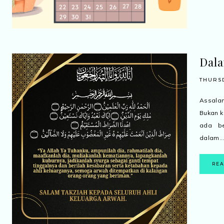
Dala
THURSD
Assalam
Bukan k
ada be
dalam..
RE