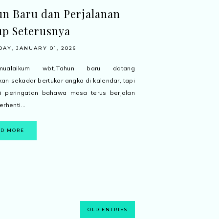
n Baru dan Perjalanan
p Seterusnya
AY, JANUARY 01, 2026
amualaikum wbt..Tahun baru datang
ukan sekadar bertukar angka di kalendar, tapi
i peringatan bahawa masa terus berjalan
rhenti...
AD MORE
OLD ENTRIES