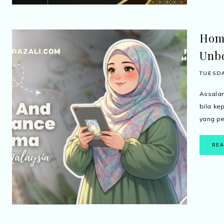
Home
Unbo
TUESDA
Assalamu
bila k
yang per
RE