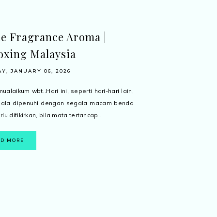
 Fragrance Aroma |
xing Malaysia
Y, JANUARY 06, 2026
alaikum wbt..Hari ini, seperti hari-hari lain,
epala dipenuhi dengan segala macam benda
lu difikirkan, bila mata tertancap...
AD MORE