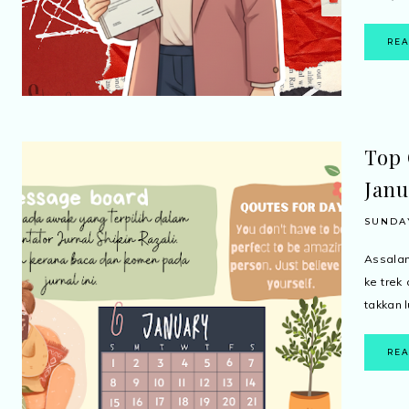
RE
Top
Janu
SUNDAY
Assala
ke trek
takkan 
RE