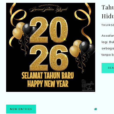
Tahu
Hidu
THURSD
Assal
lagi. B
sebaga
tanpa be
RE
NEW ENTRIES