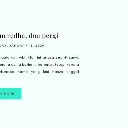
m redha, dua pergi
AY, JANUARY 15, 2026
ualaikum wbt...Hari ini terasa sedikit sunyi.
erana dunia berhenti berputar, tetapi kerana
berapa nama yang kini hanya tinggal
.
AD MORE