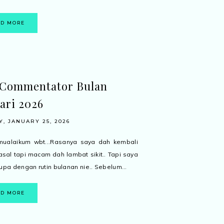
AD MORE
 Commentator Bulan
ari 2026
, JANUARY 25, 2026
mualaikum wbt...Rasanya saya dah kembali
 asal tapi macam dah lambat sikit.. Tapi saya
lupa dengan rutin bulanan nie.. Sebelum...
AD MORE