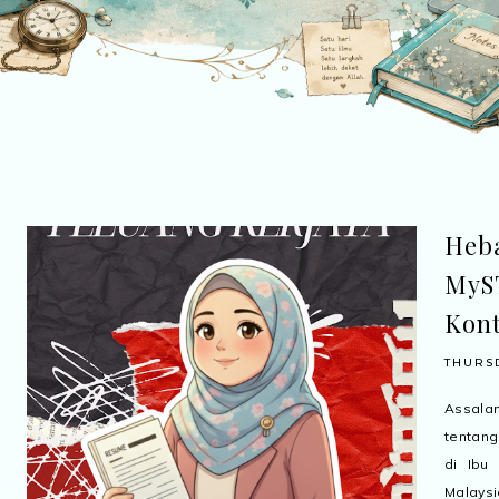
Heb
MyST
Kon
THURSD
Assalam
tentan
di Ibu
Malaysia