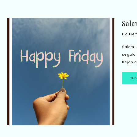
Sala
FRIDAY
Salam c
segala 
Kejap aj
RE