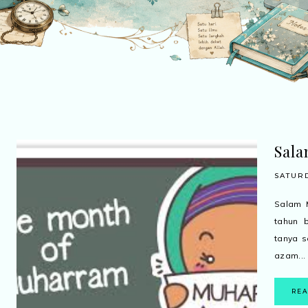
Sala
SATURD
Salam 
tahun 
tanya s
azam...
RE