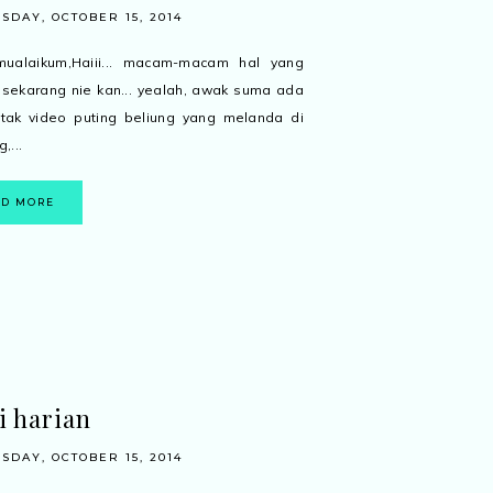
DAY, OCTOBER 15, 2014
mualaikum,Haiii... macam-macam hal yang
 sekarang nie kan... yealah, awak suma ada
tak video puting beliung yang melanda di
,...
AD MORE
i harian
DAY, OCTOBER 15, 2014