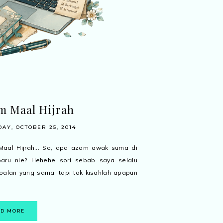
m Maal Hijrah
AY, OCTOBER 25, 2014
Maal Hijrah... So, apa azam awak suma di
baru nie? Hehehe sori sebab saya selalu
oalan yang sama, tapi tak kisahlah apapun
AD MORE