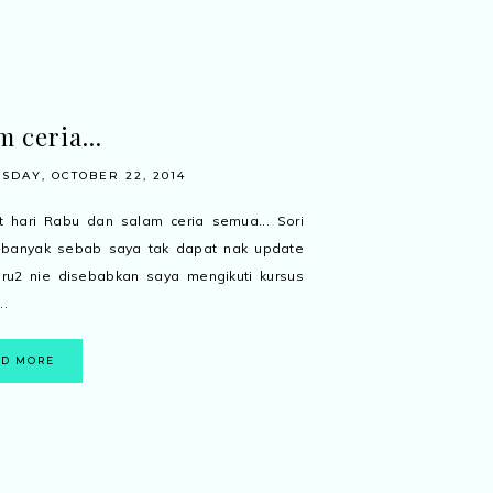
m ceria...
DAY, OCTOBER 22, 2014
 hari Rabu dan salam ceria semua... Sori
-banyak sebab saya tak dapat nak update
aru2 nie disebabkan saya mengikuti kursus
..
AD MORE