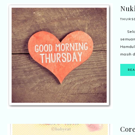
Nuki
THURSD
Selama
semuan
Hamdul
masih di
RE
Core