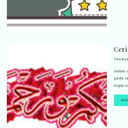
Ceri
THURSD
Salam c
pada re
tugas sa
RE