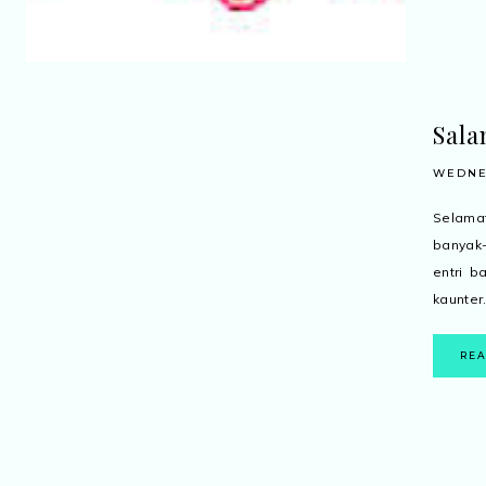
Sala
WEDNES
Selamat
banyak
entri b
kaunter.
RE