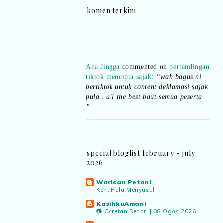
komen terkini
Ana Jingga
commented on
pertandingan
tiktok mencipta sajak
:
“wah bagus ni
bertiktok untuk content deklamasi sajak
pula.. all the best baut semua peserta.
”
Syaz Rahim
commented on
dari idea ke
realiti mencipta permainan
:
“Selain
jimat kertas, memang memudahkan
aktiviti interaktif program. Inovasi AI
special bloglist february - july
dan teknologi digital terbaik!”
2026
Warisan Petani
Syaz Rahim
commented on
Kent Pula Menyusul
pertandingan tiktok mencipta sajak
:
KasihkuAmani
“Menarik sungguh Pertandingan TikTok
📷 Coretan Sehari | 08 Ogos 2026
Mencipta Sajak Kemerdekaan 2026 dari