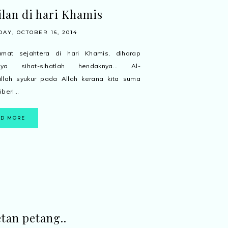
lan di hari Khamis
AY, OCTOBER 16, 2014
t sejahtera di hari Khamis, diharap
ya sihat-sihatlah hendaknya... Al-
illah syukur pada Allah kerana kita suma
beri...
AD MORE
tan petang..