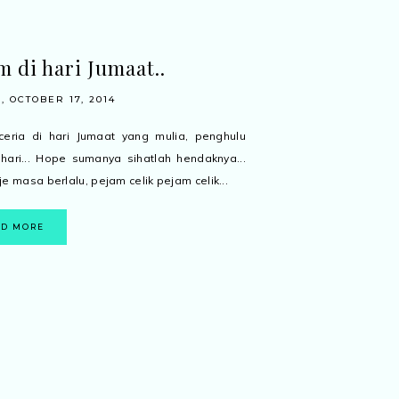
m di hari Jumaat..
, OCTOBER 17, 2014
eria di hari Jumaat yang mulia, penghulu
hari... Hope sumanya sihatlah hendaknya...
e masa berlalu, pejam celik pejam celik...
AD MORE