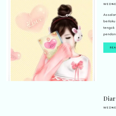
WEDNES
Assala
berlaku
tengok 
pendang
RE
Diar
WEDNES