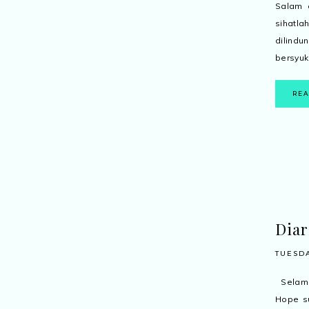
Salam 
sihatl
dilindu
bersyuku
RE
Diar
TUESDA
Selamat
Hope su