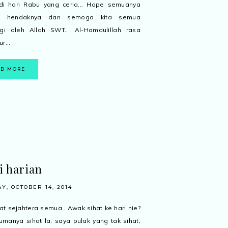
di hari Rabu yang ceria... Hope semuanya
ah hendaknya dan semoga kita semua
ngi oleh Allah SWT... Al-Hamdulillah rasa
r...
AD MORE
i harian
Y, OCTOBER 14, 2014
 sejahtera semua.. Awak sihat ke hari nie?
manya sihat la, saya pulak yang tak sihat,