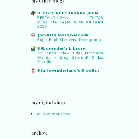
my other blogs
BLOG PERPUSTAKAAN JBPM
PERTANDINGAN TIKTOK
MENCIPTA SAJAK KEMERDEKAAN
2026
Jom Kita Masak-Masak
Rojak Buah Stor Versi Terengganu
SRLavender's Library
10 Tanda Lelaki Tidak Mencintai
Wanita - Greg Behrendt & Liz
Tuccillo
Starlavenderluna's Bloglist
my digital shop
SRLavender Shop
archive