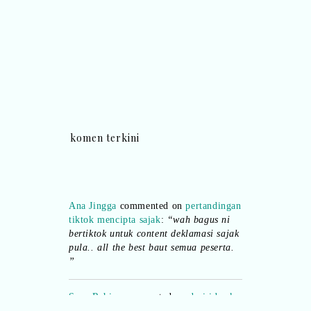
komen terkini
Ana Jingga
commented on
pertandingan
tiktok mencipta sajak
:
“wah bagus ni
bertiktok untuk content deklamasi sajak
pula.. all the best baut semua peserta.
”
Syaz Rahim
commented on
dari idea ke
realiti mencipta permainan
:
“Selain