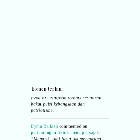
pula.. all the best baut semua peserta.
”
Syaz Rahim
commented on
dari idea ke
realiti mencipta permainan
:
“Selain
jimat kertas, memang memudahkan
aktiviti interaktif program. Inovasi AI
dan teknologi digital terbaik!”
Syaz Rahim
commented on
pertandingan tiktok mencipta sajak
:
“Menarik sungguh Pertandingan TikTok
Mencipta Sajak Kemerdekaan 2026 dari
komen terkini
PNM ni! Platform terbaik serlahkan
bakat puisi kebangsaan dan
patriotisme.”
Eyma Balkish
commented on
pertandingan tiktok mencipta sajak
:
“Menarik..tapi lama tak mengarang