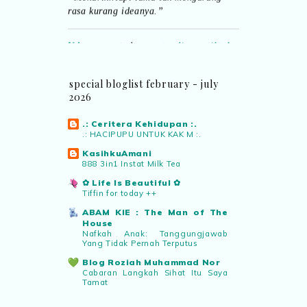
rasa kurang ideanya.”
NA
commented on
pertandingan tiktok
mencipta sajak
:
“Menarik PNM
anjurkan pertandingan penulisan sajak
di TikTok.”
special bloglist february - july
2026
Roziah @ Cie
commented on
.: Ceritera Kehidupan :.
pertandingan tiktok mencipta sajak
:
.: HACIPUPU UNTUK KAK M :.
“Menarik juga pertandingan macam ni.
”
KasihkuAmani
888 3in1 Instat Milk Tea
✿ Life Is Beautiful ✿
Aynora
commented on
pertandingan
Tiffin for today ++
tiktok mencipta sajak
:
“Siapa yg ada
ABAM KIE : The Man of The
bakat tu bolehlah try.. ayuh!
House
Malaysian.. tunjukkan bakatmu!”
Nafkah Anak: Tanggungjawab
Yang Tidak Pernah Terputus
Blog Roziah Muhammad Nor
Cabaran Langkah Sihat Itu Saya
Tamat
Warisan Petani