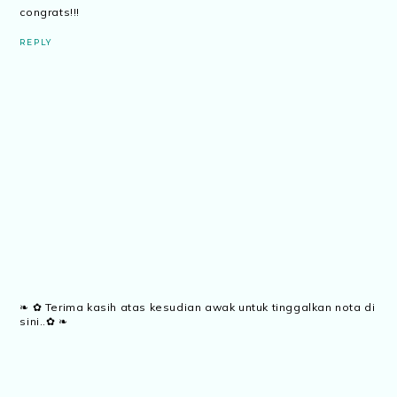
congrats!!!
REPLY
❧ ✿ Terima kasih atas kesudian awak untuk tinggalkan nota di
sini..✿ ❧