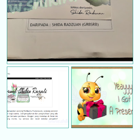
Dapat kad raya dari Shida Radzuan | Terima kasih
Tersenarai dalam 55
Best Blogs You Need To
Terima kasih pada
Follow in 2021 by
blogger DuniaShida
Farhana Jafri