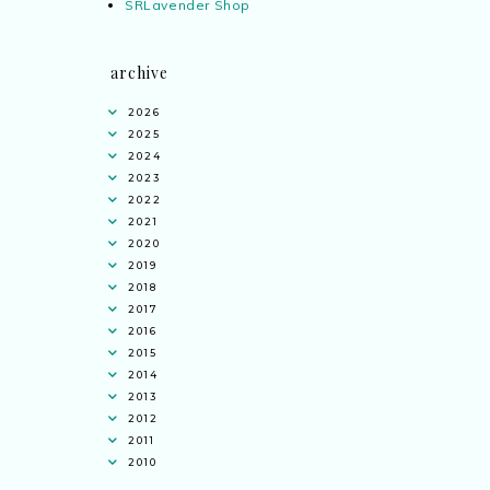
SRLavender Shop
archive
2026
2025
2024
2023
2022
2021
2020
2019
2018
2017
2016
2015
2014
2013
2012
Ana Jingga
commented on
pertandingan
2011
tiktok mencipta sajak
:
“wah bagus ni
2010
bertiktok untuk content deklamasi sajak