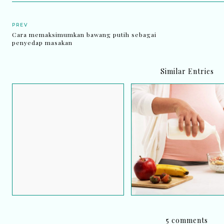
PREV
Cara memaksimumkan bawang putih sebagai
penyedap masakan
Similar Entries
Cecair coklat tak semesti
Snek sihat mengikut
petanda keguguran
trimester kehamilan
5 comments