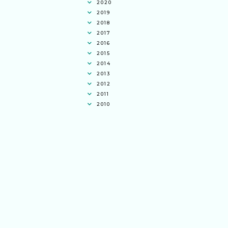
2020
2019
2018
2017
2016
2015
2014
2013
2012
2011
2010
Ana Jingga
commented on
pertandingan
tiktok mencipta sajak
:
“wah bagus ni
bertiktok untuk content deklamasi sajak