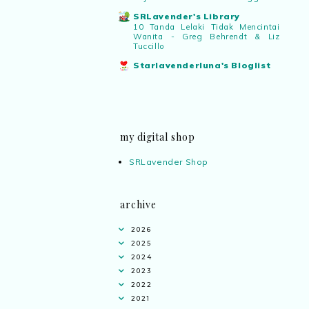
SRLavender's Library
10 Tanda Lelaki Tidak Mencintai
Wanita - Greg Behrendt & Liz
Tuccillo
Starlavenderluna's Bloglist
my digital shop
SRLavender Shop
archive
2026
2025
2024
2023
2022
2021