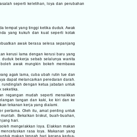
salah seperti keletihan, loya dan perubahan
a tempat yang tinggi ketika duduk. Awak
nda yang kukuh dan kuat seperti kotak
embuatkan awak berasa selesa sepanjang
an kerusi lama dengan kerusi baru yang
 duduk bekerja sebab selalunya wanita
au boleh awak mungkin bokeh membawa
ang agak lama, cuba ubah rutin tue dan
aya dapat melancarkan peredaran darah.
a, rundinglah dengan ketua jabatan untuk
 seketika.
an regangan mudah seperti menaikkan
langan tangan dan kaki, ke kiri dan ke
an tekanan kerja yang dialami.
r pertama. Oleh itu, amat penting untuk
 muntah. Bekalkan biskut, buah-buahan,
jang hari.
 boleh mengelakkan loya. Elakkan makan
h mencetuskan rasa loya. Makanan yang
k untuk makan tengah hari kerana kedua-