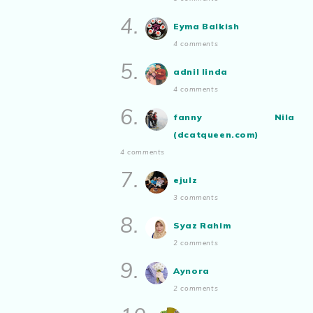
2025
4.
Show All
Eyma Balkish
4 comments
5.
adnil linda
4 comments
6.
fanny Nila
(dcatqueen.com)
4 comments
7.
ejulz
3 comments
8.
Syaz Rahim
2 comments
9.
Aynora
2 comments