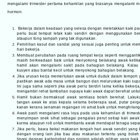
mengalami trimester pertama kehamilan yang biasanya mengalami ma
hormon.
Bekerja dalam keadaan yang selesa dengan meletakkan kaki pad
perlu buat tempat letak kaki sendiri dengan menggunakan be
ataupun tong sampah yang tak digunakan.
Pemilihan kasut dan sandal yang sesuai juga penting untuk m
hari bekerja.
Membuat perubahan pada ruang tempat kerja seperti menggantik
masih berkeadaan baik untuk menyokong belakang awak ketika
hamil akan mengalami sakit pada bahagian belakang. Kal
kusyen atau bantal kecil untuk menyokong bahagian belakang.
Jika urusan kerja memerlukan awak untuk duduk dalam tempoh y
pastikan awak ada masa untuk bangun dan meluruskan kaki sup
Ini juga sama seperti jika awak perlu berdiri lama ketika bekerj
mengambil rehat tambahan supaya kaki awak dapat berehat untuk
Hamil bukan bermaksud awak sentiasa boleh berehat. Lakuk
tangan awak ke atas kepala selama beberapa saat, putar perge
kanan kerana senaman regangan ini amat baik untuk menghilangk
Awak pasti mengalami rasa loya pada usia kehamilan di trimeste
menyimpan snek sihat sebagai pengalas perut setiap kali awak
kurma ataupun roti untuk membantu awak mendapat tenaga sepan
Jika perlu, bawa bekal makanan tengah hari awak sendiri yang
dengan orang lain jika bau atau makanan tertentu yang bole
tinggi dengan karbohidrat dan protein adalah pilihan yang bai