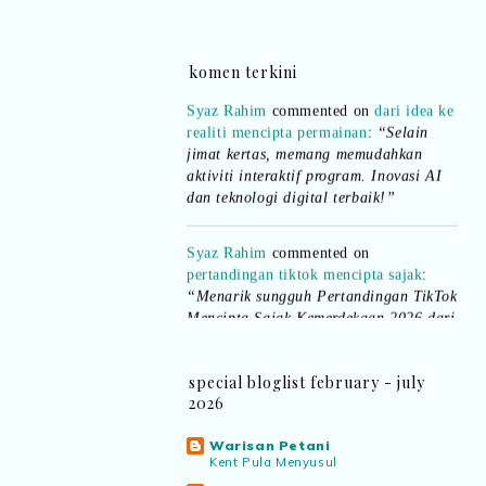
pula.. all the best baut semua peserta.
”
komen terkini
Syaz Rahim
commented on
dari idea ke
realiti mencipta permainan
:
“Selain
jimat kertas, memang memudahkan
aktiviti interaktif program. Inovasi AI
dan teknologi digital terbaik!”
Syaz Rahim
commented on
pertandingan tiktok mencipta sajak
:
“Menarik sungguh Pertandingan TikTok
Mencipta Sajak Kemerdekaan 2026 dari
PNM ni! Platform terbaik serlahkan
bakat puisi kebangsaan dan
patriotisme.”
special bloglist february - july
2026
Eyma Balkish
commented on
pertandingan tiktok mencipta sajak
:
Warisan Petani
“Menarik..tapi lama tak mengarang
Kent Pula Menyusul
rasa kurang ideanya.”