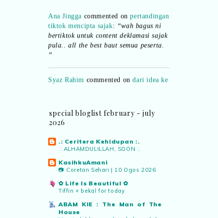
Ana Jingga
commented on
pertandingan
tiktok mencipta sajak
:
“wah bagus ni
bertiktok untuk content deklamasi sajak
pula.. all the best baut semua peserta.
”
Syaz Rahim
commented on
dari idea ke
realiti mencipta permainan
:
“Selain
jimat kertas, memang memudahkan
aktiviti interaktif program. Inovasi AI
dan teknologi digital terbaik!”
special bloglist february - july
2026
Syaz Rahim
commented on
.: Ceritera Kehidupan :.
pertandingan tiktok mencipta sajak
:
.: ALHAMDULILLAH, SOON :.
“Menarik sungguh Pertandingan TikTok
Mencipta Sajak Kemerdekaan 2026 dari
KasihkuAmani
📷 Coretan Sehari | 10 Ogos 2026
PNM ni! Platform terbaik serlahkan
bakat puisi kebangsaan dan
✿ Life Is Beautiful ✿
patriotisme.”
Tiffin + bekal for today
ABAM KIE : The Man of The
House
Eyma Balkish
commented on