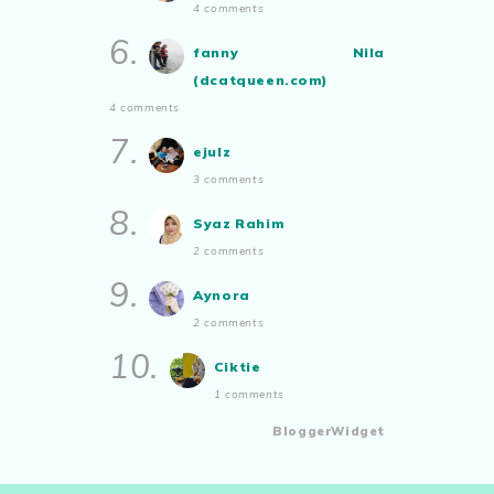
4 comments
6.
fanny Nila
(dcatqueen.com)
4 comments
7.
ejulz
3 comments
8.
Syaz Rahim
2 comments
9.
Aynora
2 comments
10.
Ciktie
1 comments
BloggerWidget