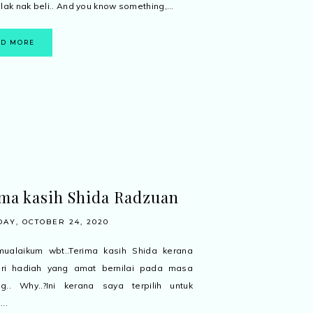
lak nak beli.. And you know something,...
AD MORE
ma kasih Shida Radzuan
AY, OCTOBER 24, 2020
mualaikum wbt..Terima kasih Shida kerana
eri hadiah yang amat bernilai pada masa
g.. Why..?Ini kerana saya terpilih untuk
..