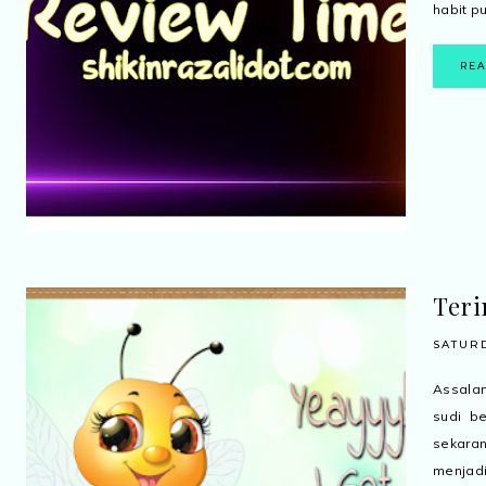
habit pu
RE
Teri
SATURD
Assala
sudi b
sekaran
menjadi.