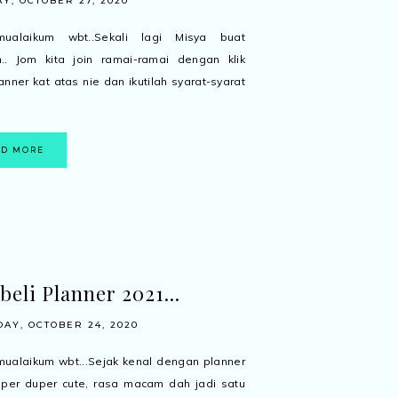
Y, OCTOBER 27, 2020
mualaikum wbt..Sekali lagi Misya buat
.. Jom kita join ramai-ramai dengan klik
nner kat atas nie dan ikutilah syarat-syarat
AD MORE
beli Planner 2021...
AY, OCTOBER 24, 2020
ualaikum wbt...Sejak kenal dengan planner
per duper cute, rasa macam dah jadi satu