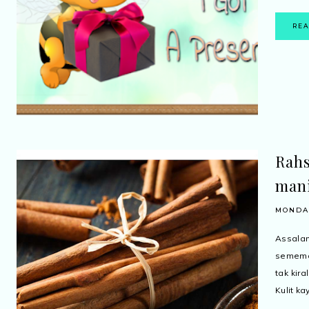
RE
Rahs
man
MONDAY
Assal
semema
tak kir
Kulit ka