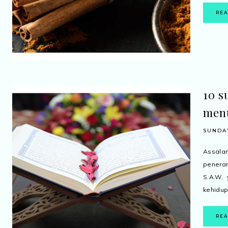
RE
10 s
menu
SUNDAY
Assala
peneran
S.A.W.
kehidup
RE