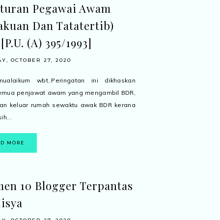
aturan Pegawai Awam
akuan Dan Tatatertib)
 [P.U. (A) 395/1993]
Y, OCTOBER 27, 2020
mualaikum wbt..Peringatan ini dikhaskan
semua penjawat awam yang mengambil BDR,
gan keluar rumah sewaktu awak BDR kerana
ih...
AD MORE
en 10 Blogger Terpantas
isya