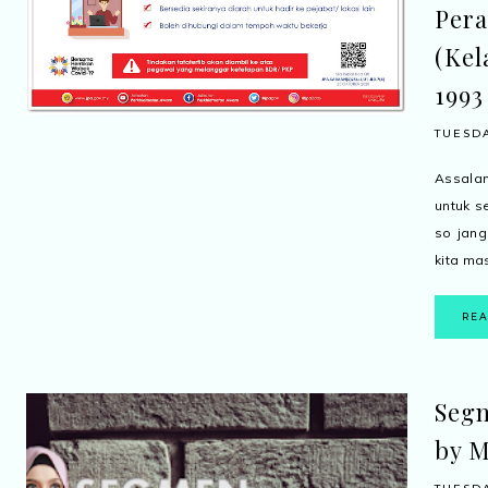
Per
(Kel
1993
TUESDA
Assala
untuk 
so jan
kita mas
RE
Segm
by M