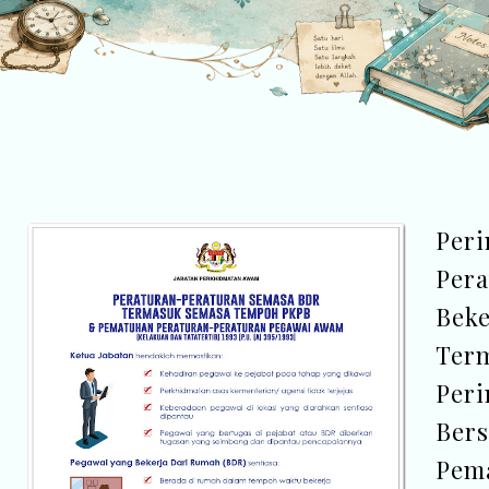
Peri
Pera
Beke
Ter
Peri
Bers
Pem