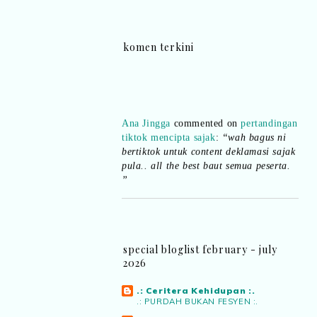
komen terkini
Ana Jingga
commented on
pertandingan
tiktok mencipta sajak
:
“wah bagus ni
bertiktok untuk content deklamasi sajak
pula.. all the best baut semua peserta.
”
Syaz Rahim
commented on
dari idea ke
realiti mencipta permainan
:
“Selain
jimat kertas, memang memudahkan
aktiviti interaktif program. Inovasi AI
special bloglist february - july
dan teknologi digital terbaik!”
2026
Syaz Rahim
commented on
.: Ceritera Kehidupan :.
pertandingan tiktok mencipta sajak
:
.: PURDAH BUKAN FESYEN :.
“Menarik sungguh Pertandingan TikTok