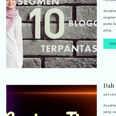
TUESDA
Assala
segmen
pada ba
yang...
RE
Dah 
SATURD
Assalam
yang su