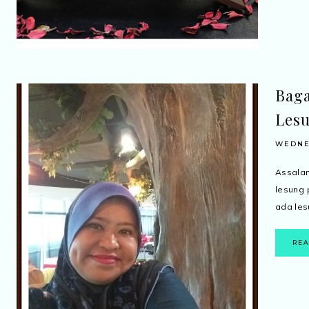
Baga
Lesu
WEDNES
Assala
lesung 
ada lesu
RE