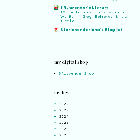
SRLavender's Library
10 Tanda Lelaki Tidak Mencintai
Wanita - Greg Behrendt & Liz
Tuccillo
Starlavenderluna's Bloglist
my digital shop
SRLavender Shop
archive
2026
2025
2024
2023
2022
2021