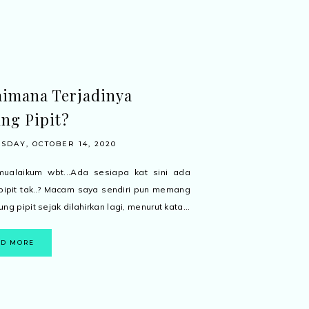
imana Terjadinya
ng Pipit?
DAY, OCTOBER 14, 2020
mualaikum wbt...Ada sesiapa kat sini ada
pipit tak..? Macam saya sendiri pun memang
ng pipit sejak dilahirkan lagi, menurut kata...
AD MORE