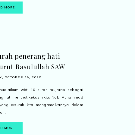
AD MORE
urah penerang hati
rut Rasulullah SAW
, OCTOBER 18, 2020
mualaikum wbt...10 surah mujarab sebagai
g hati menurut kekasih kita Nabi Muhammad
 yang disuruh kita mengamalkannya dalam
an...
AD MORE