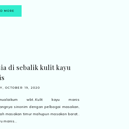
AD MORE
ia di sebalik kulit kayu
is
, OCTOBER 19, 2020
amualaikum wbt..Kulit kayu manis
ngnya sinonim dengan pelbagai masakan,
alah masakan timur mahupun masakan barat..
yu manis...