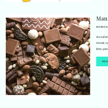
Manf
MONDAY
Assalam
minat c
kita yan
RE