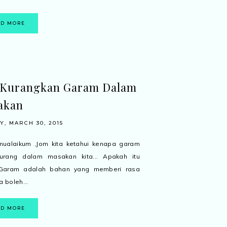
AD MORE
 Kurangkan Garam Dalam
akan
, MARCH 30, 2015
mualaikum ,Jom kita ketahui kenapa garam
kurang dalam masakan kita... Apakah itu
Garam adalah bahan yang memberi rasa
a boleh...
AD MORE