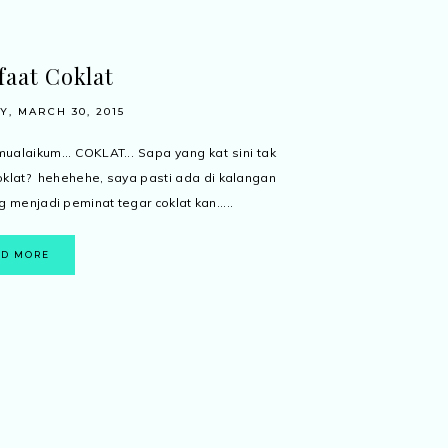
aat Coklat
, MARCH 30, 2015
ualaikum... COKLAT... Sapa yang kat sini tak
oklat? hehehehe, saya pasti ada di kalangan
g menjadi peminat tegar coklat kan.....
AD MORE