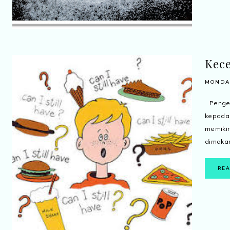
Kec
MONDAY
Pengen
kepada
memiki
dimakan.
RE