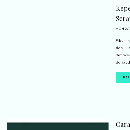
Kep
Sera
MONDAY
Fiber 
dan m
dimaksu
daripad
RE
Cara