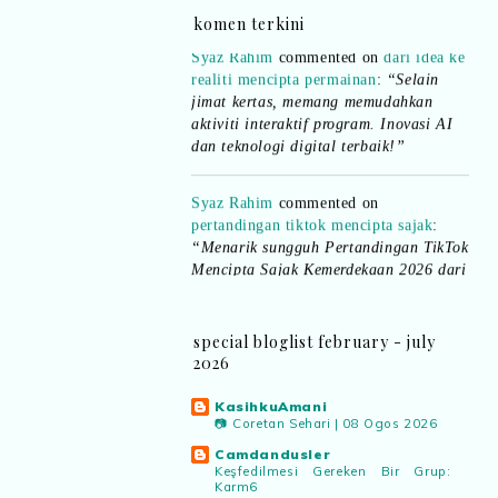
komen terkini
Syaz Rahim
commented on
dari idea ke
realiti mencipta permainan
:
“Selain
jimat kertas, memang memudahkan
aktiviti interaktif program. Inovasi AI
dan teknologi digital terbaik!”
Syaz Rahim
commented on
pertandingan tiktok mencipta sajak
:
“Menarik sungguh Pertandingan TikTok
Mencipta Sajak Kemerdekaan 2026 dari
PNM ni! Platform terbaik serlahkan
bakat puisi kebangsaan dan
patriotisme.”
special bloglist february - july
2026
Eyma Balkish
commented on
pertandingan tiktok mencipta sajak
:
“Menarik..tapi lama tak mengarang
KasihkuAmani
📷 Coretan Sehari | 08 Ogos 2026
rasa kurang ideanya.”
Camdandusler
Keşfedilmesi Gereken Bir Grup:
NA
commented on
pertandingan tiktok
Karm6