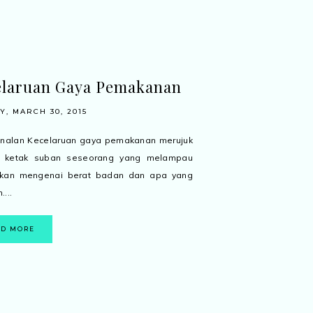
elaruan Gaya Pemakanan
, MARCH 30, 2015
alan Kecelaruan gaya pemakanan merujuk
 ketak suban seseorang yang melampau
rkan mengenai berat badan dan apa yang
...
AD MORE