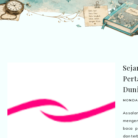
Seja
Pert
Dun
MONDAY
Assalam
mengena
baca p
dan terb