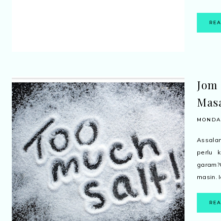
RE
Jom
Mas
MONDAY
Assala
perlu 
garam?
masin. I
RE