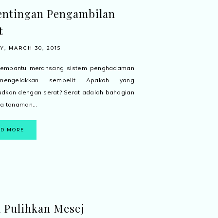
entingan Pengambilan
t
, MARCH 30, 2015
membantu meransang sistem penghadaman
engelakkan sembelit Apakah yang
dkan dengan serat? Serat adalah bahagian
a tanaman...
AD MORE
 Pulihkan Mesej