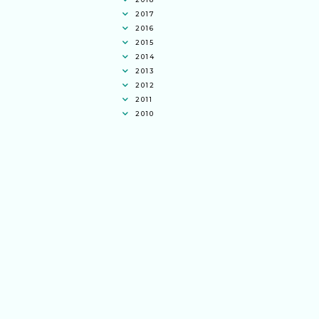
2017
2016
2015
2014
2013
2012
2011
2010
Ana Jingga
commented on
pertandingan
tiktok mencipta sajak
:
“wah bagus ni
bertiktok untuk content deklamasi sajak
pula.. all the best baut semua peserta.
”