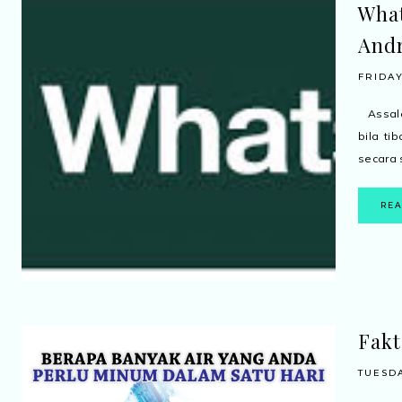
What
And
FRIDAY
Assala
bila ti
secara 
RE
Fakt
TUESDA