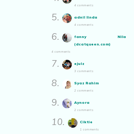
4 comments
5.
adnil linda
4 comments
6.
fanny Nila
(dcatqueen.com)
4 comments
7.
ejulz
3 comments
8.
Syaz Rahim
2 comments
9.
Aynora
2 comments
10.
Ciktie
1 comments