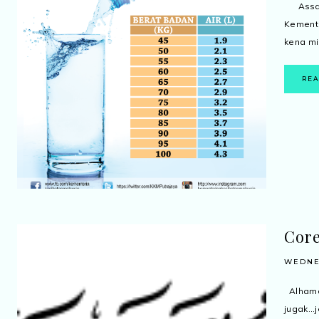
Assala
Kement
kena min
RE
Core
WEDNES
Alhamdu
jugak.