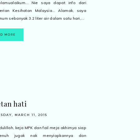
mualaikum... Nie saya dapat info dari
erian Kesihatan Malaysia... Alamak, saya
um sebanyak 3.2 liter air dalam satu hari,...
AD MORE
tan hati
DAY, MARCH 11, 2015
lillah, keja MPK dan fail meja akhirnya siap
..jenuh jugak nak menyiapkannya dan