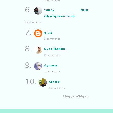
6.
fanny Nila
(dcatqueen.com)
4 comments
7.
ejulz
3 comments
8.
Syaz Rahim
2 comments
9.
Aynora
2 comments
10.
Ciktie
1 comments
BloggerWidget