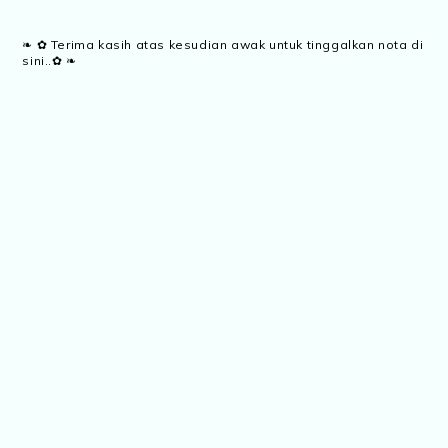
❧ ✿ Terima kasih atas kesudian awak untuk tinggalkan nota di
sini..✿ ❧