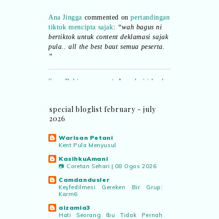
Ana Jingga
commented on
pertandingan
tiktok mencipta sajak
:
“wah bagus ni
bertiktok untuk content deklamasi sajak
pula.. all the best baut semua peserta.
”
Syaz Rahim
commented on
dari idea ke
realiti mencipta permainan
:
“Selain
jimat kertas, memang memudahkan
aktiviti interaktif program. Inovasi AI
special bloglist february - july
dan teknologi digital terbaik!”
2026
Syaz Rahim
commented on
Warisan Petani
pertandingan tiktok mencipta sajak
:
Kent Pula Menyusul
“Menarik sungguh Pertandingan TikTok
KasihkuAmani
Mencipta Sajak Kemerdekaan 2026 dari
📷 Coretan Sehari | 08 Ogos 2026
PNM ni! Platform terbaik serlahkan
Camdandusler
bakat puisi kebangsaan dan
Keşfedilmesi Gereken Bir Grup:
patriotisme.”
Karm6
aizamia3
Hati Seorang Ibu Tidak Pernah
Eyma Balkish
commented on