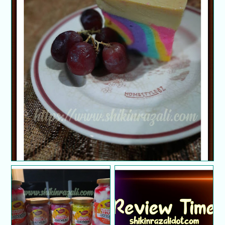
Kek Karamel Pelangi | Kek yang super sedap..!
Shikinlicious oatmeal |
Oatmeal dan ice-cream
Dah beli Planner 2021...
yang 'super' sedap