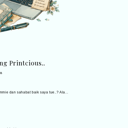
g Printcious..
18
mmie dan sahabat baik saya tue..? Ala...