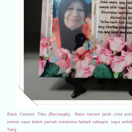
Basic Ceramic Tiles (Rectangle)..
Rasa macam jatuh cinta pul
ummie saya belum pernah menerima hadiah sebegini, saya ambik
Yang