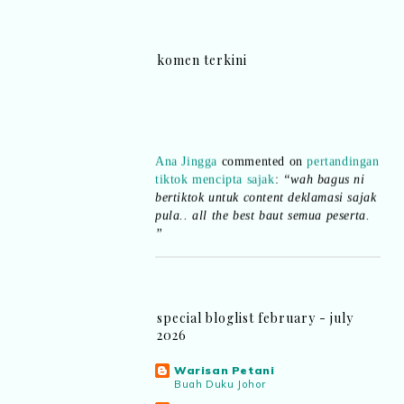
komen terkini
Ana Jingga
commented on
pertandingan
tiktok mencipta sajak
:
“wah bagus ni
bertiktok untuk content deklamasi sajak
pula.. all the best baut semua peserta.
”
Syaz Rahim
commented on
dari idea ke
realiti mencipta permainan
:
“Selain
jimat kertas, memang memudahkan
aktiviti interaktif program. Inovasi AI
special bloglist february - july
dan teknologi digital terbaik!”
2026
Syaz Rahim
commented on
Warisan Petani
Buah Duku Johor
pertandingan tiktok mencipta sajak
: