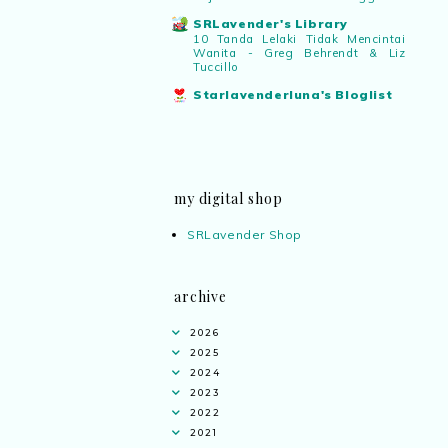
SRLavender's Library
10 Tanda Lelaki Tidak Mencintai
Wanita - Greg Behrendt & Liz
Tuccillo
Starlavenderluna's Bloglist
my digital shop
SRLavender Shop
archive
2026
2025
2024
2023
2022
2021