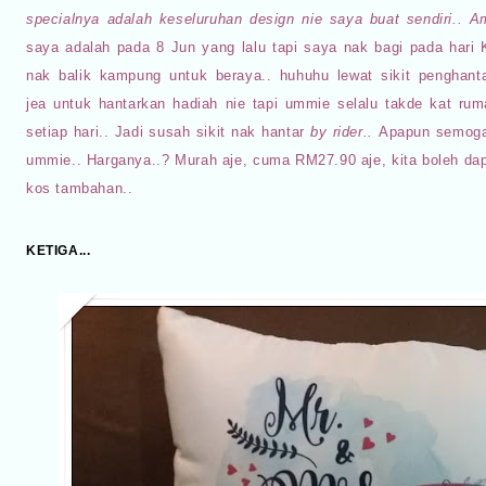
special
nya adalah keseluruhan design nie saya buat sendiri..
saya adalah pada 8 Jun yang lalu tapi saya nak bagi pada hari
nak balik kampung untuk beraya.. huhuhu lewat sikit penghan
jea untuk hantarkan hadiah nie tapi ummie selalu takde kat ru
setiap hari.. Jadi susah sikit nak hantar
by rider..
Apapun semoga
ummie.. Harganya..? Murah aje, cuma RM27.90 aje, kita boleh d
kos tambahan..
KETIGA...