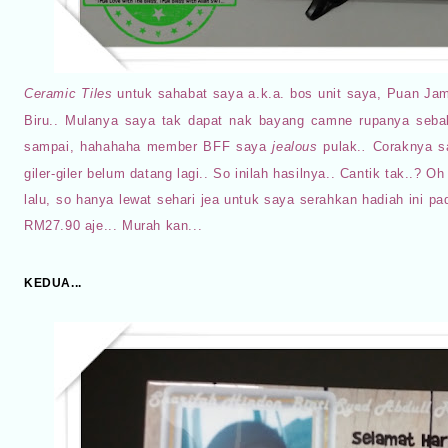
Ceramic Tiles
untuk sahabat saya a.k.a. bos unit saya, Puan Jam
Biru.. Mulanya saya tak dapat nak bayang camne rupanya se
sampai, hahahaha member BFF saya
jealous
pulak.
.
Coraknya s
giler-giler
belum datang lagi.. So inilah hasilnya.. Cantik tak..? O
lalu, so hanya lewat sehari jea untuk saya serahkan hadiah ini p
RM27.90 aje... Murah kan...
KEDUA...