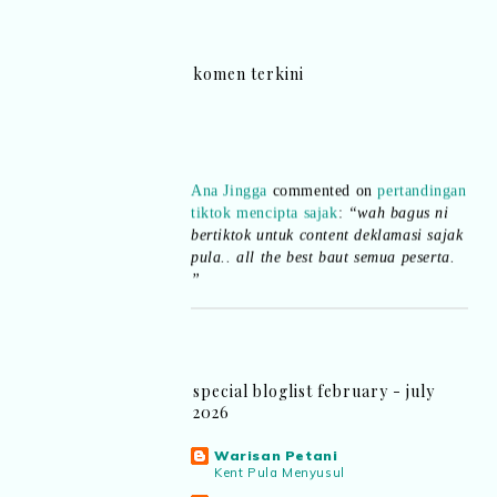
komen terkini
Ana Jingga
commented on
pertandingan
tiktok mencipta sajak
:
“wah bagus ni
bertiktok untuk content deklamasi sajak
pula.. all the best baut semua peserta.
”
Syaz Rahim
commented on
dari idea ke
realiti mencipta permainan
:
“Selain
jimat kertas, memang memudahkan
aktiviti interaktif program. Inovasi AI
special bloglist february - july
dan teknologi digital terbaik!”
2026
Syaz Rahim
commented on
Warisan Petani
Kent Pula Menyusul
pertandingan tiktok mencipta sajak
: