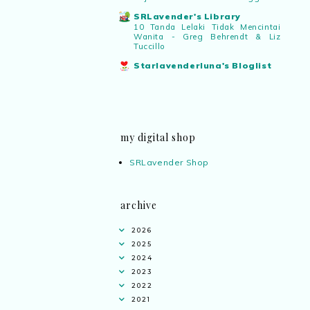
SRLavender's Library
10 Tanda Lelaki Tidak Mencintai
Wanita - Greg Behrendt & Liz
Tuccillo
Starlavenderluna's Bloglist
my digital shop
SRLavender Shop
archive
2026
2025
2024
2023
2022
2021