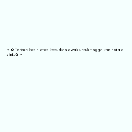
❧ ✿ Terima kasih atas kesudian awak untuk tinggalkan nota di
sini..✿ ❧