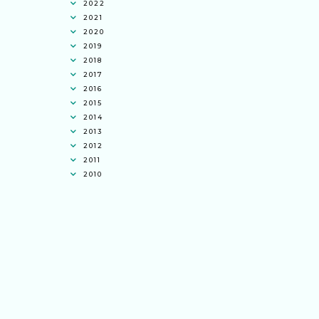
2022
2021
2020
2019
2018
2017
2016
2015
2014
2013
2012
2011
2010
Ana Jingga
commented on
pertandingan
tiktok mencipta sajak
:
“wah bagus ni