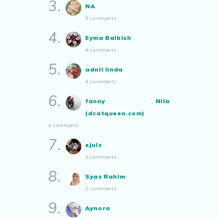
3.
NA
Blog Rabia Adawiyah
Nasi goreng untuk bekal
5 comments
Show All
4.
Eyma Balkish
4 comments
5.
adnil linda
4 comments
6.
fanny Nila
(dcatqueen.com)
4 comments
7.
ejulz
3 comments
8.
Syaz Rahim
2 comments
9.
Aynora