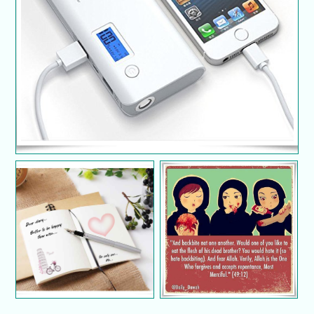
5 Kesilapan Pilih Power Bank
Rahsia kekal sihat dan
Tip elak mengumpat
muda