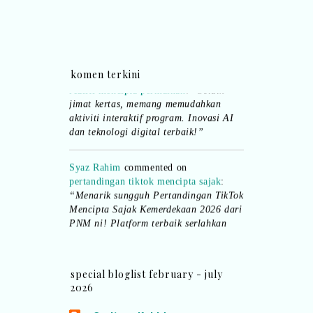
bertiktok untuk content deklamasi sajak
pula.. all the best baut semua peserta.
”
Syaz Rahim
commented on
dari idea ke
komen terkini
realiti mencipta permainan
:
“Selain
jimat kertas, memang memudahkan
aktiviti interaktif program. Inovasi AI
dan teknologi digital terbaik!”
Syaz Rahim
commented on
pertandingan tiktok mencipta sajak
:
“Menarik sungguh Pertandingan TikTok
Mencipta Sajak Kemerdekaan 2026 dari
PNM ni! Platform terbaik serlahkan
bakat puisi kebangsaan dan
patriotisme.”
special bloglist february - july
Eyma Balkish
commented on
2026
pertandingan tiktok mencipta sajak
:
“Menarik..tapi lama tak mengarang