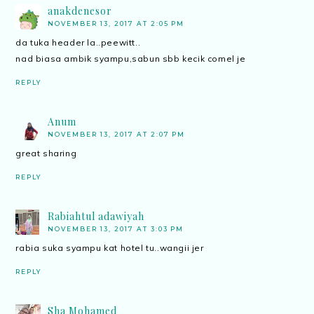
anakdenesor
NOVEMBER 13, 2017 AT 2:05 PM
da tuka header la..peewitt..
nad biasa ambik syampu,sabun sbb kecik comel je
REPLY
Anum
NOVEMBER 13, 2017 AT 2:07 PM
great sharing
REPLY
Rabiahtul adawiyah
NOVEMBER 13, 2017 AT 3:03 PM
rabia suka syampu kat hotel tu..wangii jer
REPLY
Sha Mohamed