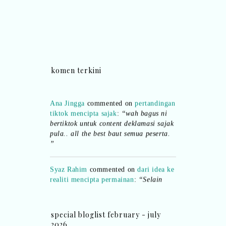
komen terkini
Ana Jingga
commented on
pertandingan
tiktok mencipta sajak
:
“wah bagus ni
bertiktok untuk content deklamasi sajak
pula.. all the best baut semua peserta.
”
Syaz Rahim
commented on
dari idea ke
realiti mencipta permainan
:
“Selain
jimat kertas, memang memudahkan
aktiviti interaktif program. Inovasi AI
dan teknologi digital terbaik!”
special bloglist february - july
Syaz Rahim
commented on
2026