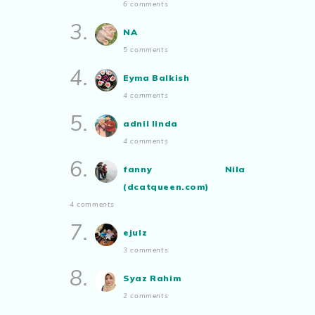
Apabila sudah tua kita tenang
6 comments
saja...
3.
NA
Blog Rabia Adawiyah
Aynora
commented on
pertandingan
Nasi goreng untuk bekal
tiktok mencipta sajak
:
“Siapa yg ada
5 comments
bakat tu bolehlah try.. ayuh!
Show All
4.
Malaysian.. tunjukkan bakatmu!”
Eyma Balkish
4 comments
5.
adnil linda
4 comments
6.
fanny Nila
(dcatqueen.com)
4 comments
7.
ejulz
3 comments
8.
Syaz Rahim
2 comments