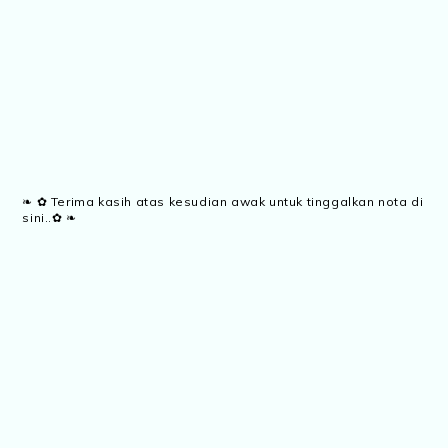
❧ ✿ Terima kasih atas kesudian awak untuk tinggalkan nota di
sini..✿ ❧