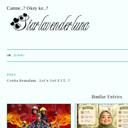
Camne..? Okey ke..?
IN:
DIARI
PREV
Cerita Semalam.. Let's Get F.I.T...!
Similar Entries