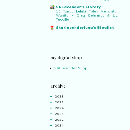
SRLavender's Library
10 Tanda Lelaki Tidak Mencintai
Wanita - Greg Behrendt & Liz
Tuccillo
Starlavenderluna's Bloglist
my digital shop
SRLavender Shop
archive
2026
2025
2024
2023
2022
2021