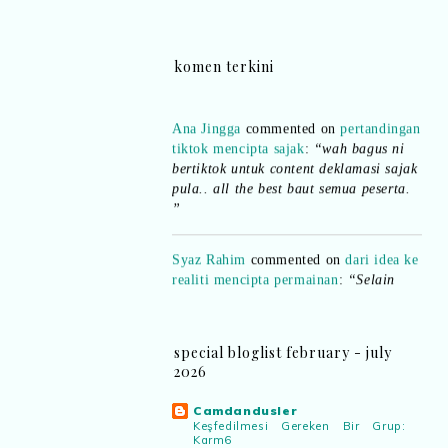
komen terkini
Ana Jingga
commented on
pertandingan
tiktok mencipta sajak
:
“wah bagus ni
bertiktok untuk content deklamasi sajak
pula.. all the best baut semua peserta.
”
Syaz Rahim
commented on
dari idea ke
realiti mencipta permainan
:
“Selain
jimat kertas, memang memudahkan
aktiviti interaktif program. Inovasi AI
dan teknologi digital terbaik!”
special bloglist february - july
2026
Syaz Rahim
commented on
pertandingan tiktok mencipta sajak
:
Camdandusler
“Menarik sungguh Pertandingan TikTok
Keşfedilmesi Gereken Bir Grup:
Mencipta Sajak Kemerdekaan 2026 dari
Karm6