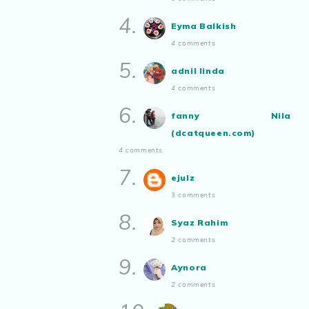
2025
bakat tu bolehlah try.. ayuh!
4.
Show All
Eyma Balkish
Malaysian.. tunjukkan bakatmu!”
4 comments
5.
adnil linda
4 comments
6.
fanny Nila
(dcatqueen.com)
4 comments
7.
ejulz
3 comments
8.
Syaz Rahim
2 comments
9.
Aynora
2 comments