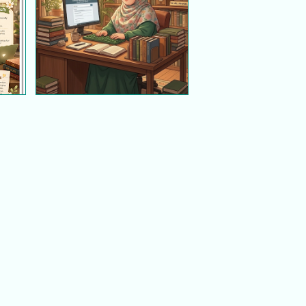
Kerja dari rumah (BDR) ;
saya
Selamat Hari Pekerja