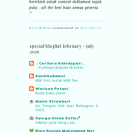
pula.. all the best baut semua peserta.
”
Syaz Rahim
commented on
dari idea ke
realiti mencipta permainan
:
“Selain
jimat kertas, memang memudahkan
aktiviti interaktif program. Inovasi AI
special bloglist february - july
dan teknologi digital terbaik!”
2026
Syaz Rahim
commented on
.: Ceritera Kehidupan :.
.: PURDAH BUKAN FESYEN :.
pertandingan tiktok mencipta sajak
:
“Menarik sungguh Pertandingan TikTok
KasihkuAmani
Mencipta Sajak Kemerdekaan 2026 dari
888 3in1 Instat Milk Tea
PNM ni! Platform terbaik serlahkan
Warisan Petani
bakat puisi kebangsaan dan
Buah Duku Johor
patriotisme.”
Manis Strawberi
Air Tangan Kak Ipar Bahagian 2
2025
Eyma Balkish
commented on
Syurga Untuk Sofie🖊️
pertandingan tiktok mencipta sajak
:
Sekitar Julai Yang Lalu
“Menarik..tapi lama tak mengarang
rasa kurang ideanya.”
Blog Roziah Muhammad Nor