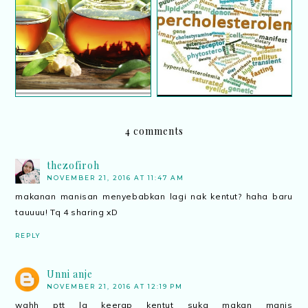
Diet buat
Khasiat teh buat lelaki
hiperkolesterolemia
4 comments
thezofiroh
NOVEMBER 21, 2016 AT 11:47 AM
makanan manisan menyebabkan lagi nak kentut? haha baru
tauuuu! Tq 4 sharing xD
REPLY
Unni anje
NOVEMBER 21, 2016 AT 12:19 PM
wahh ptt la keerap kentut suka makan manis