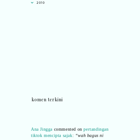
2010
komen terkini
Ana Jingga
commented on
pertandingan
tiktok mencipta sajak
:
“wah bagus ni
bertiktok untuk content deklamasi sajak