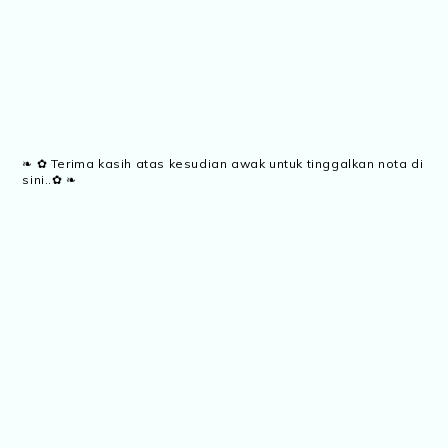
❧ ✿ Terima kasih atas kesudian awak untuk tinggalkan nota di
sini..✿ ❧