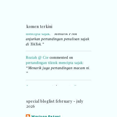
pertandingan tiktok mencipta sajak
:
“Menarik..tapi lama tak mengarang
rasa kurang ideanya.”
NA
commented on
pertandingan tiktok
komen terkini
mencipta sajak
:
“Menarik PNM
anjurkan pertandingan penulisan sajak
di TikTok.”
Roziah @ Cie
commented on
pertandingan tiktok mencipta sajak
:
“Menarik juga pertandingan macam ni.
”
Aynora
commented on
pertandingan
tiktok mencipta sajak
:
“Siapa yg ada
bakat tu bolehlah try.. ayuh!
Malaysian.. tunjukkan bakatmu!”
special bloglist february - july
2026
Warisan Petani