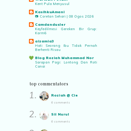
Kent Pula Menyusul
KasihkuAmani
📷 Coretan Sehari | 08 Ogos 2026
Camdandusler
Keşfedilmesi Gereken Bir Grup:
Karm6
aizamia3
Hati Seorang Ibu Tidak Pernah
Berhenti Risau
Blog Roziah Muhammad Nor
Sarapan Pagi: Lontong Dan Roti
Canai
.: Ceritera Kehidupan :.
.: OUTFIT MERAH :.
top commentators
Drawing the Words
1.
Apa Mungkin Terkenal Kita?
Roziah @ Cie
✿ Life Is Beautiful ✿
6 comments
Tiffin for today ++
2.
ABAM KIE : The Man of The
Sii Nurul
House
Nafkah Anak: Tanggungjawab
6 comments
Yang Tidak Pernah Terputus