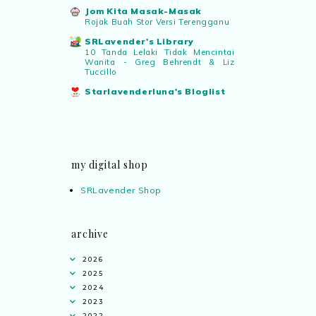
Jom Kita Masak-Masak
Rojak Buah Stor Versi Terengganu
SRLavender's Library
10 Tanda Lelaki Tidak Mencintai
Wanita - Greg Behrendt & Liz
Tuccillo
Starlavenderluna's Bloglist
my digital shop
SRLavender Shop
archive
2026
2025
2024
2023
2022