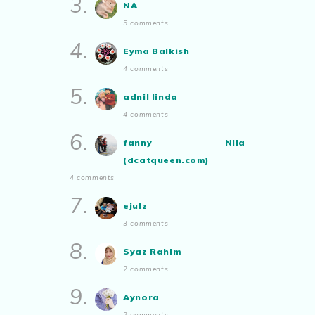
3.
NA
Manis Strawberi
Air Tangan Kak Ipar Bahagian 2
5 comments
2025
4.
Show All
Eyma Balkish
4 comments
5.
adnil linda
4 comments
6.
fanny Nila
(dcatqueen.com)
4 comments
7.
ejulz
3 comments
8.
Syaz Rahim
2 comments
9.
Aynora
2 comments