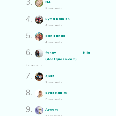
3.
NA
Nafkah Anak: Tanggungjawab
Yang Tidak Pernah Terputus
5 comments
Show All
4.
Eyma Balkish
4 comments
5.
adnil linda
4 comments
6.
fanny Nila
(dcatqueen.com)
4 comments
7.
ejulz
3 comments
8.
Syaz Rahim
2 comments
9.
Aynora
2 comments