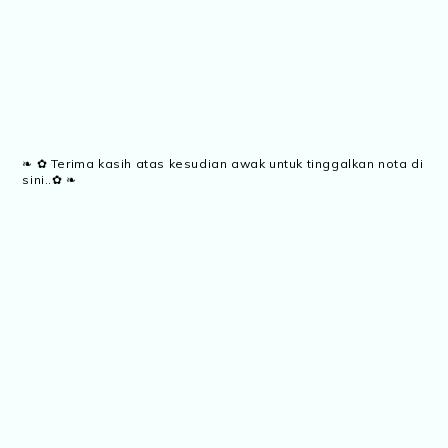
❧ ✿ Terima kasih atas kesudian awak untuk tinggalkan nota di
sini..✿ ❧