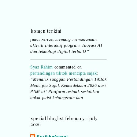
pula.. all the best baut semua peserta.
”
Syaz Rahim
commented on
dari idea ke
realiti mencipta permainan
:
“Selain
komen terkini
jimat kertas, memang memudahkan
aktiviti interaktif program. Inovasi AI
dan teknologi digital terbaik!”
Syaz Rahim
commented on
pertandingan tiktok mencipta sajak
:
“Menarik sungguh Pertandingan TikTok
Mencipta Sajak Kemerdekaan 2026 dari
PNM ni! Platform terbaik serlahkan
bakat puisi kebangsaan dan
patriotisme.”
Eyma Balkish
commented on
special bloglist february - july
pertandingan tiktok mencipta sajak
:
2026
“Menarik..tapi lama tak mengarang
rasa kurang ideanya.”
KasihkuAmani