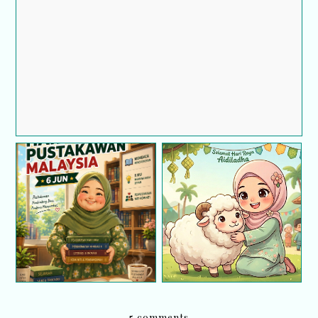
Hari Pustakawan 6 Jun :
Perjalanan cerita saya
Salam Aidiladha
sebagai seorang
Pembantu Pustakawan
5 comments