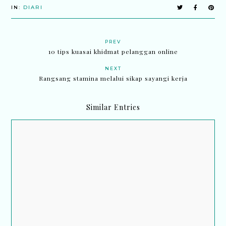
IN:
DIARI
PREV
10 tips kuasai khidmat pelanggan online
NEXT
Rangsang stamina melalui sikap sayangi kerja
Similar Entries
Di Dalam Kesunyian, Inside The Silence: Sebuah
Perjalanan Emosi Dalam Dua Bahasa