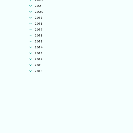
2021
2020
2019
2018
2017
2016
2015
2014
2013
2012
2011
2010
Ana Jingga
commented on
pertandingan
tiktok mencipta sajak
:
“wah bagus ni
bertiktok untuk content deklamasi sajak