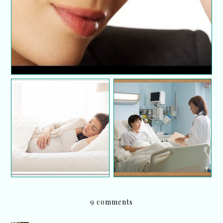
Teknik pernafasan
Tip pilih hospital
mudahkan proses
bersalin
kelahiran
9 comments