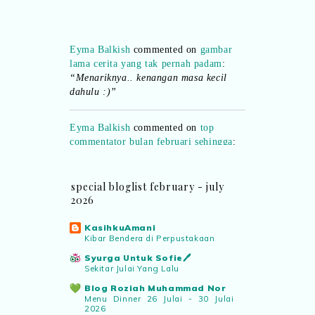
Eyma Balkish
commented on
gambar
lama cerita yang tak pernah padam
:
“Menariknya.. kenangan masa kecil
dahulu :)”
Eyma Balkish
commented on
top
commentator bulan februari sehingga
:
“Terima kasih..nanti saya e-mail ”
Shikin Razali
commented on
top
special bloglist february - july
commentator bulan februari sehingga
:
2026
“Ada.. pemenang bulan Februari..
boleh emel details kepada saya..”
KasihkuAmani
Kibar Bendera di Perpustakaan
Eyma Balkish
commented on
top
Syurga Untuk Sofie🖊️
Sekitar Julai Yang Lalu
commentator bulan februari sehingga
:
“Adakah nama saya tersenarai? Kena
Blog Roziah Muhammad Nor
confirm.. nanti malu pula..hihi”
Menu Dinner 26 Julai - 30 Julai
2026