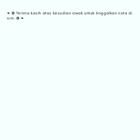
❧ ✿ Terima kasih atas kesudian awak untuk tinggalkan nota di
sini..✿ ❧