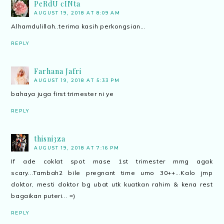
PeRdU cINta
AUGUST 19, 2018 AT 8:09 AM
Alhamdulillah..terima kasih perkongsian...
REPLY
Farhana Jafri
AUGUST 19, 2018 AT 5:33 PM
bahaya juga first trimester ni ye
REPLY
thisni3za
AUGUST 19, 2018 AT 7:16 PM
If ade coklat spot mase 1st trimester mmg agak
scary...Tambah2 bile pregnant time umo 30++...Kalo jmp
doktor, mesti doktor bg ubat utk kuatkan rahim & kena rest
bagaikan puteri... =)
REPLY