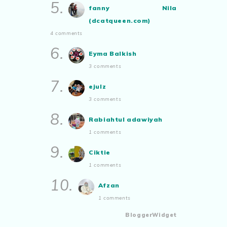
5.
fanny Nila
(dcatqueen.com)
4 comments
6.
Eyma Balkish
3 comments
7.
ejulz
3 comments
8.
Rabiahtul adawiyah
1 comments
9.
Ciktie
1 comments
10.
Afzan
1 comments
BloggerWidget