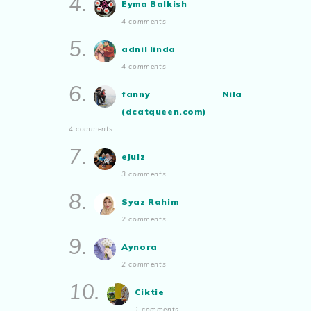
4.
Eyma Balkish
Malaysian.. tunjukkan bakatmu!”
4 comments
5.
adnil linda
4 comments
6.
fanny Nila
(dcatqueen.com)
4 comments
7.
ejulz
3 comments
8.
Syaz Rahim
2 comments
9.
Aynora
2 comments
10.
Ciktie
1 comments