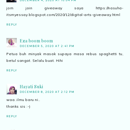
DECEMBER 4, 2020 AT 10:04 PM
jom join giveaway saya https://nasuha-
itsmyessay.blogspot.com/2020/12/digital-arts-giveaway.html
REPLY
Eza boom boom
DECEMBER 5, 2020 AT 2:41 PM
Petua buh minyak masak supaya masa rebus spaghetti tu,
betul sangat. Selalu buat. Hihi
REPLY
Hayati Suki
DECEMBER 8, 2020 AT 2:12 PM
waa..ilmu baru ni..
thanks sis :-)
REPLY