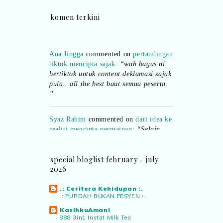
komen terkini
Ana Jingga
commented on
pertandingan
tiktok mencipta sajak
:
“wah bagus ni
bertiktok untuk content deklamasi sajak
pula.. all the best baut semua peserta.
”
Syaz Rahim
commented on
dari idea ke
realiti mencipta permainan
:
“Selain
jimat kertas, memang memudahkan
aktiviti interaktif program. Inovasi AI
dan teknologi digital terbaik!”
special bloglist february - july
2026
Syaz Rahim
commented on
pertandingan tiktok mencipta sajak
:
“Menarik sungguh Pertandingan TikTok
.: Ceritera Kehidupan :.
.: PURDAH BUKAN FESYEN :.
Mencipta Sajak Kemerdekaan 2026 dari
PNM ni! Platform terbaik serlahkan
KasihkuAmani
888 3in1 Instat Milk Tea
bakat puisi kebangsaan dan