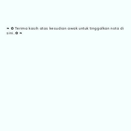
❧ ✿ Terima kasih atas kesudian awak untuk tinggalkan nota di
sini..✿ ❧