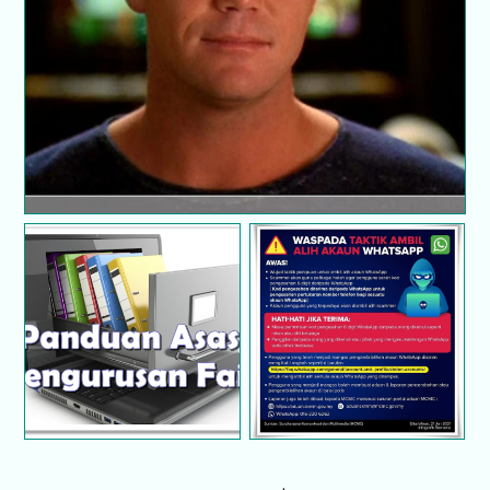
Panduan Asas
Waspada taktik ambil
Pengurusan Fail
alih akaun Whatsapp