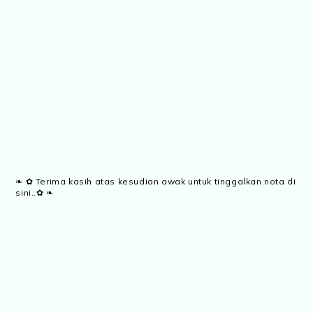
❧ ✿ Terima kasih atas kesudian awak untuk tinggalkan nota di
sini..✿ ❧