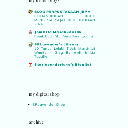
my other blogs
BLOG PERPUSTAKAAN JBPM
PERTANDINGAN TIKTOK
MENCIPTA SAJAK KEMERDEKAAN
2026
Jom Kita Masak-Masak
Rojak Buah Stor Versi Terengganu
SRLavender's Library
10 Tanda Lelaki Tidak Mencintai
Wanita - Greg Behrendt & Liz
Tuccillo
Starlavenderluna's Bloglist
my digital shop
SRLavender Shop
archive