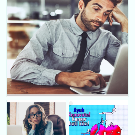
Bangkitkan Kembali Semangat Kerja Yang
Merundum
Tips Mengatasi
10 Pembasuh Dosa Dan
Kebosanan Bekerja
Penawar Hati