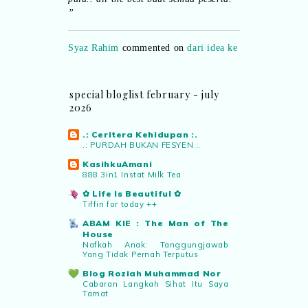
”
Syaz Rahim
commented on
dari idea ke
realiti mencipta permainan
:
“Selain
jimat kertas, memang memudahkan
aktiviti interaktif program. Inovasi AI
dan teknologi digital terbaik!”
special bloglist february - july
2026
Syaz Rahim
commented on
.: Ceritera Kehidupan :.
pertandingan tiktok mencipta sajak
:
.: PURDAH BUKAN FESYEN :.
“Menarik sungguh Pertandingan TikTok
KasihkuAmani
Mencipta Sajak Kemerdekaan 2026 dari
888 3in1 Instat Milk Tea
PNM ni! Platform terbaik serlahkan
✿ Life Is Beautiful ✿
bakat puisi kebangsaan dan
Tiffin for today ++
patriotisme.”
ABAM KIE : The Man of The
House
Eyma Balkish
commented on
Nafkah Anak: Tanggungjawab
Yang Tidak Pernah Terputus
pertandingan tiktok mencipta sajak
:
“Menarik..tapi lama tak mengarang
Blog Roziah Muhammad Nor
rasa kurang ideanya.”
Cabaran Langkah Sihat Itu Saya
Tamat