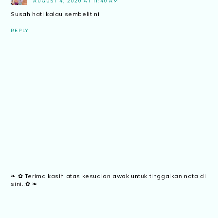
AUGUST 4, 2020 AT 11:40 AM
Susah hati kalau sembelit ni
REPLY
❧ ✿ Terima kasih atas kesudian awak untuk tinggalkan nota di
sini..✿ ❧