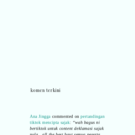
komen terkini
Ana Jingga
commented on
pertandingan
tiktok mencipta sajak
:
“wah bagus ni
bertiktok untuk content deklamasi sajak
pula.. all the best baut semua peserta.