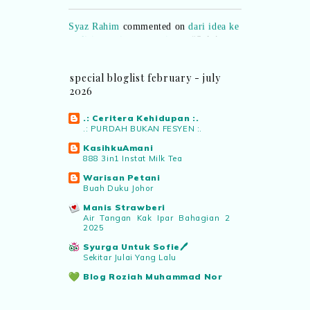
Syaz Rahim
commented on
dari idea ke
realiti mencipta permainan
:
“Selain
jimat kertas, memang memudahkan
aktiviti interaktif program. Inovasi AI
dan teknologi digital terbaik!”
special bloglist february - july
2026
Syaz Rahim
commented on
.: Ceritera Kehidupan :.
pertandingan tiktok mencipta sajak
:
.: PURDAH BUKAN FESYEN :.
“Menarik sungguh Pertandingan TikTok
Mencipta Sajak Kemerdekaan 2026 dari
KasihkuAmani
888 3in1 Instat Milk Tea
PNM ni! Platform terbaik serlahkan
bakat puisi kebangsaan dan
Warisan Petani
patriotisme.”
Buah Duku Johor
Manis Strawberi
Air Tangan Kak Ipar Bahagian 2
Eyma Balkish
commented on
2025
pertandingan tiktok mencipta sajak
:
Syurga Untuk Sofie🖊️
“Menarik..tapi lama tak mengarang
Sekitar Julai Yang Lalu
rasa kurang ideanya.”
Blog Roziah Muhammad Nor
Menu Dinner 26 Julai - 30 Julai
2026
NA
commented on
pertandingan tiktok