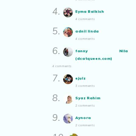
Aynora
commented on
pertandingan
Show All
4.
tiktok mencipta sajak
:
“Siapa yg ada
Eyma Balkish
bakat tu bolehlah try.. ayuh!
4 comments
Malaysian.. tunjukkan bakatmu!”
5.
adnil linda
4 comments
6.
fanny Nila
(dcatqueen.com)
4 comments
7.
ejulz
3 comments
8.
Syaz Rahim
2 comments
9.
Aynora
2 comments