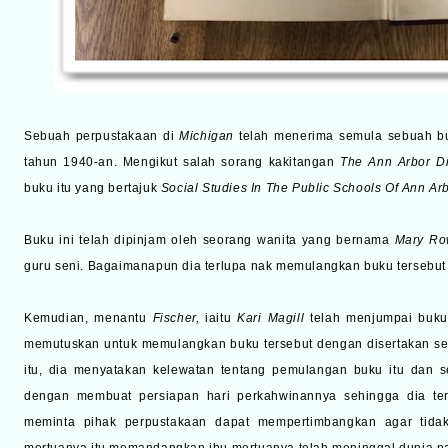
Sebuah perpustakaan di
Michigan
telah menerima semula sebuah bu
tahun 1940-an. Mengikut salah sorang kakitangan
The Ann Arbor Di
buku itu yang bertajuk
Social Studies In The Public Schools Of Ann Ar
Buku ini telah dipinjam oleh seorang wanita yang bernama
Mary Ro
guru seni. Bagaimanapun dia terlupa nak memulangkan buku tersebut
Kemudian, menantu
Fischer,
iaitu
Kari Magill
telah menjumpai buku
memutuskan untuk memulangkan buku tersebut dengan disertakan se
itu, dia menyatakan kelewatan tentang pemulangan buku itu dan s
dengan membuat persiapan hari perkahwinannya sehingga dia te
meminta pihak perpustakaan dapat mempertimbangkan agar tida
mertuanya itu memandangkan ibu mertuanya telah meninggal dunia p