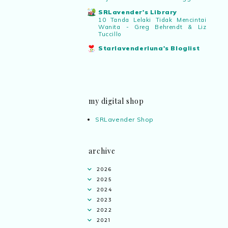
SRLavender's Library
10 Tanda Lelaki Tidak Mencintai
Wanita - Greg Behrendt & Liz
Tuccillo
Starlavenderluna's Bloglist
my digital shop
SRLavender Shop
archive
2026
2025
2024
2023
2022
2021