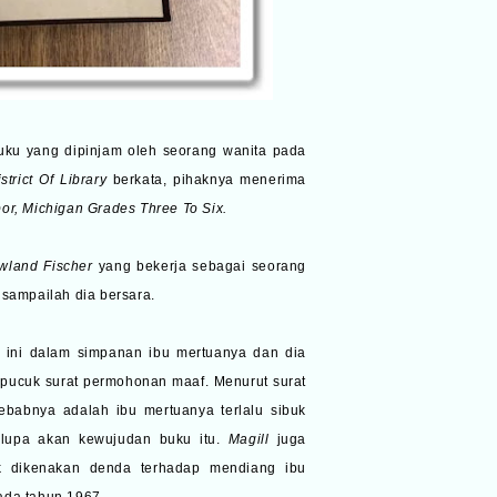
ku yang dipinjam oleh seorang wanita pada
strict Of Library
berkata, pihaknya menerima
bor, Michigan Grades Three To Six.
wland Fischer
yang bekerja sebagai seorang
 sampailah dia bersara.
 ini dalam simpanan ibu mertuanya dan dia
pucuk surat permohonan maaf. Menurut surat
ebabnya adalah ibu mertuanya terlalu sibuk
rlupa akan kewujudan buku itu.
Magill
juga
k dikenakan denda terhadap mendiang ibu
ada tahun 1967.