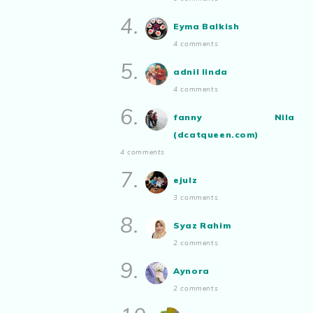
Show All
4.
Eyma Balkish
4 comments
5.
adnil linda
4 comments
6.
fanny Nila
(dcatqueen.com)
4 comments
7.
ejulz
3 comments
8.
Syaz Rahim
2 comments
9.
Aynora
2 comments