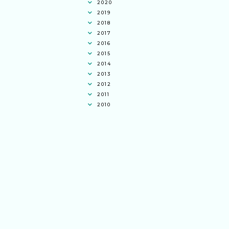
2020
2019
2018
2017
2016
2015
2014
2013
2012
2011
2010
Ana Jingga
commented on
pertandingan
tiktok mencipta sajak
:
“wah bagus ni
bertiktok untuk content deklamasi sajak
pula.. all the best baut semua peserta.
”
Syaz Rahim
commented on
dari idea ke
realiti mencipta permainan
:
“Selain
jimat kertas, memang memudahkan
aktiviti interaktif program. Inovasi AI