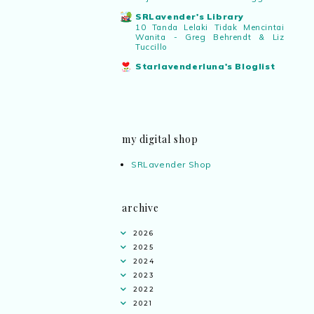
SRLavender's Library
10 Tanda Lelaki Tidak Mencintai
Wanita - Greg Behrendt & Liz
Tuccillo
Starlavenderluna's Bloglist
my digital shop
SRLavender Shop
archive
2026
2025
2024
2023
2022
2021