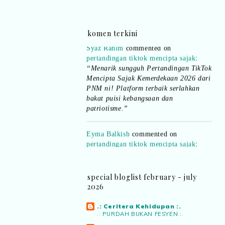
dan teknologi digital terbaik!”
Syaz Rahim
commented on
komen terkini
pertandingan tiktok mencipta sajak
:
“Menarik sungguh Pertandingan TikTok
Mencipta Sajak Kemerdekaan 2026 dari
PNM ni! Platform terbaik serlahkan
bakat puisi kebangsaan dan
patriotisme.”
Eyma Balkish
commented on
pertandingan tiktok mencipta sajak
:
“Menarik..tapi lama tak mengarang
rasa kurang ideanya.”
NA
commented on
pertandingan tiktok
special bloglist february - july
mencipta sajak
:
“Menarik PNM
2026
anjurkan pertandingan penulisan sajak
di TikTok.”
.: Ceritera Kehidupan :.
.: PURDAH BUKAN FESYEN :.