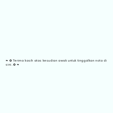
❧ ✿ Terima kasih atas kesudian awak untuk tinggalkan nota di
sini..✿ ❧