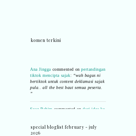
komen terkini
Ana Jingga
commented on
pertandingan
tiktok mencipta sajak
:
“wah bagus ni
bertiktok untuk content deklamasi sajak
pula.. all the best baut semua peserta.
”
Syaz Rahim
commented on
dari idea ke
realiti mencipta permainan
:
“Selain
jimat kertas, memang memudahkan
aktiviti interaktif program. Inovasi AI
special bloglist february - july
dan teknologi digital terbaik!”
2026