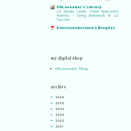
SRLavender's Library
10 Tanda Lelaki Tidak Mencintai
Wanita - Greg Behrendt & Liz
Tuccillo
Starlavenderluna's Bloglist
my digital shop
SRLavender Shop
archive
2026
2025
2024
2023
2022
2021