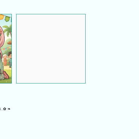
Rojak Buah Stor : Kudapan
Tradisi Orang Terengganu
i..✿ ❧