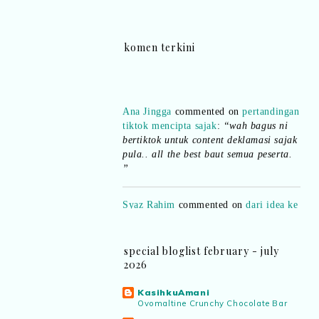
komen terkini
Ana Jingga
commented on
pertandingan
tiktok mencipta sajak
:
“wah bagus ni
bertiktok untuk content deklamasi sajak
pula.. all the best baut semua peserta.
”
Syaz Rahim
commented on
dari idea ke
realiti mencipta permainan
:
“Selain
jimat kertas, memang memudahkan
aktiviti interaktif program. Inovasi AI
dan teknologi digital terbaik!”
special bloglist february - july
2026
Syaz Rahim
commented on
KasihkuAmani
pertandingan tiktok mencipta sajak
:
Ovomaltine Crunchy Chocolate Bar
“Menarik sungguh Pertandingan TikTok