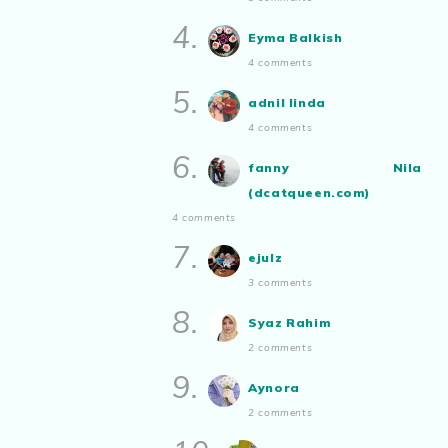
Aynora
commented on
pertandingan
Show All
tiktok mencipta sajak
:
“Siapa yg ada
4.
Eyma Balkish
bakat tu bolehlah try.. ayuh!
Malaysian.. tunjukkan bakatmu!”
4 comments
5.
adnil linda
4 comments
6.
fanny Nila
(dcatqueen.com)
4 comments
7.
ejulz
3 comments
8.
Syaz Rahim
2 comments
9.
Aynora
2 comments