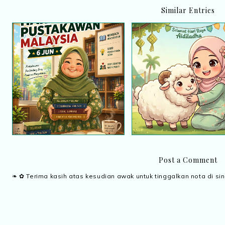
Similar Entries
Hari Pustakawan 6 Jun :
Perjalanan cerita saya
Salam Aidiladha
sebagai seorang Pembantu
Pustakawan
Post a Comment
❧ ✿ Terima kasih atas kesudian awak untuk tinggalkan nota di sin