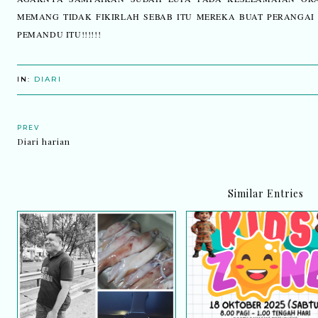
MEMANG TIDAK FIKIRLAH SEBAB ITU MEREKA BUAT PERANGAI MACA
PEMANDU ITU!!!!!!
IN:
DIARI
PREV
Diari harian
Similar Entries
Hadiah terakhir yang abadi
Happening Gila! Karni
dalam ingatan
Bomba Putrajaya 202