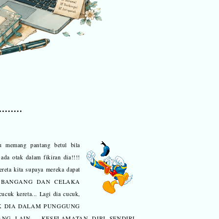
.....
2
u memang pantang betul bila
da otak dalam fikiran dia!!!!
eta kita supaya mereka dapat
EMANG BANGANG DAN CELAKA
cuk kereta... Lagi dia cucuk,
A OTAK DIA DALAM PUNGGUNG
 LAIN.... KESELAMATAN DIRI SENDIRI