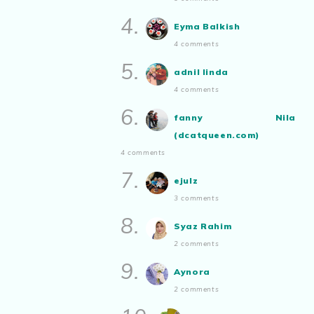
Aynora
commented on
pertandingan
Show All
tiktok mencipta sajak
:
“Siapa yg ada
4.
Eyma Balkish
bakat tu bolehlah try.. ayuh!
4 comments
Malaysian.. tunjukkan bakatmu!”
5.
adnil linda
4 comments
6.
fanny Nila
(dcatqueen.com)
4 comments
7.
ejulz
3 comments
8.
Syaz Rahim
2 comments
9.
Aynora
2 comments