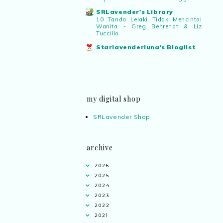
SRLavender's Library
10 Tanda Lelaki Tidak Mencintai
Wanita - Greg Behrendt & Liz
Tuccillo
Starlavenderluna's Bloglist
my digital shop
SRLavender Shop
archive
2026
2025
2024
2023
2022
2021