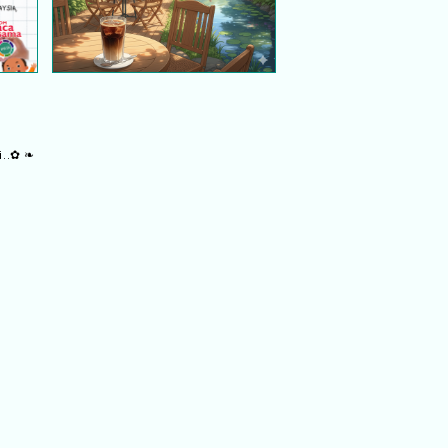
i..✿ ❧