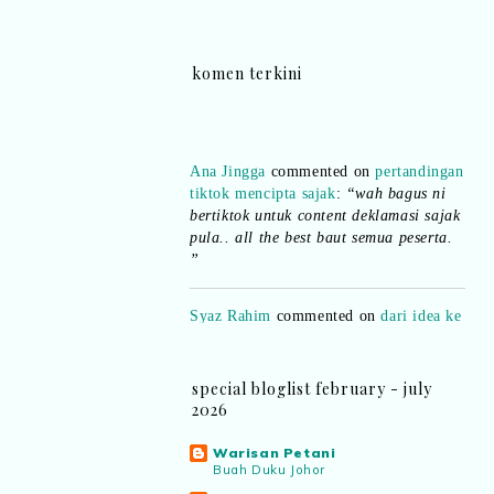
komen terkini
Ana Jingga
commented on
pertandingan
tiktok mencipta sajak
:
“wah bagus ni
bertiktok untuk content deklamasi sajak
pula.. all the best baut semua peserta.
”
Syaz Rahim
commented on
dari idea ke
realiti mencipta permainan
:
“Selain
jimat kertas, memang memudahkan
aktiviti interaktif program. Inovasi AI
dan teknologi digital terbaik!”
special bloglist february - july
2026
Syaz Rahim
commented on
Warisan Petani
pertandingan tiktok mencipta sajak
:
Buah Duku Johor
“Menarik sungguh Pertandingan TikTok