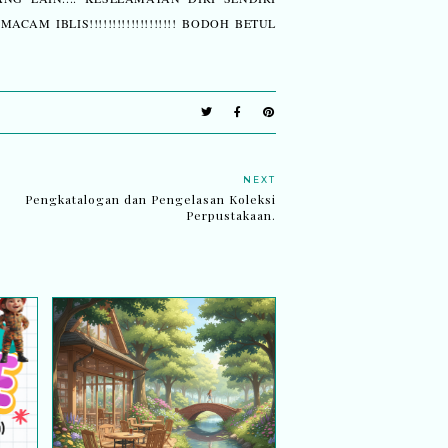
M IBLIS!!!!!!!!!!!!!!!!!!! BODOH BETUL
NEXT
Pengkatalogan dan Pengelasan Koleksi
Perpustakaan.
val
Bila hati belajar untuk
5
sembuh