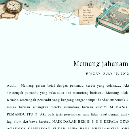
Memang jahanam...
FRIDAY, JULY 13, 201
Aduh... Memang geram betul dengan pemandu kereta yang celaka..... Ak
sesetengah pemandu yang suka-suka hati memotong barisan... Memang tidak a
Kenapa sesetengah pemandu yang bangang sangat sampai hendak mencucuk ker
masuk barisan sedangkan mereka memotong barisan kita!!!!! M
PEMANDU ITU!!!! Aku pula jenis perempuan yang tidak takut dengan aksi cu
lagi slow aku bawa kereta... NAIK DARAH BEB!!!!!!!!!!!!! KEPAL
AGAKNYA SAMPAIKAN SUDAH LUPA PADA KESELAMATAN ORANG