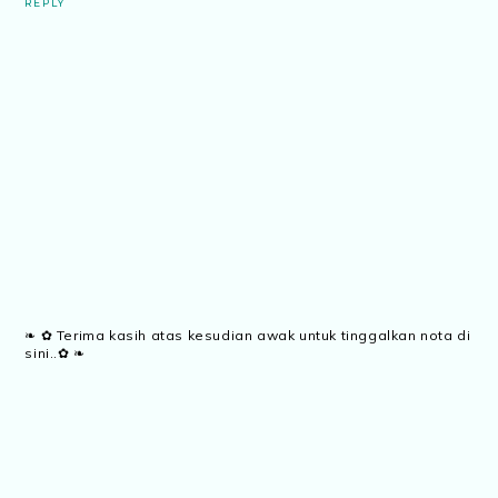
REPLY
❧ ✿ Terima kasih atas kesudian awak untuk tinggalkan nota di
sini..✿ ❧