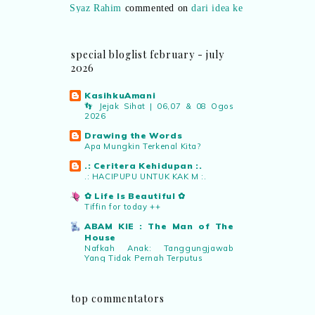
realiti mencipta permainan
:
“Selain
jimat kertas, memang memudahkan
aktiviti interaktif program. Inovasi AI
special bloglist february - july
dan teknologi digital terbaik!”
2026
Syaz Rahim
commented on
KasihkuAmani
pertandingan tiktok mencipta sajak
:
👣 Jejak Sihat | 06,07 & 08 Ogos
2026
“Menarik sungguh Pertandingan TikTok
Mencipta Sajak Kemerdekaan 2026 dari
Drawing the Words
Apa Mungkin Terkenal Kita?
PNM ni! Platform terbaik serlahkan
bakat puisi kebangsaan dan
.: Ceritera Kehidupan :.
patriotisme.”
.: HACIPUPU UNTUK KAK M :.
✿ Life Is Beautiful ✿
Tiffin for today ++
Eyma Balkish
commented on
pertandingan tiktok mencipta sajak
:
ABAM KIE : The Man of The
House
“Menarik..tapi lama tak mengarang
Nafkah Anak: Tanggungjawab
rasa kurang ideanya.”
Yang Tidak Pernah Terputus
Blog Roziah Muhammad Nor
Cabaran Langkah Sihat Itu Saya
NA
commented on
pertandingan tiktok
top commentators
Tamat
mencipta sajak
:
“Menarik PNM