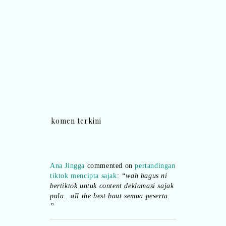
komen terkini
Ana Jingga
commented on
pertandingan
tiktok mencipta sajak
:
“wah bagus ni
bertiktok untuk content deklamasi sajak
pula.. all the best baut semua peserta.
”
Syaz Rahim
commented on
dari idea ke