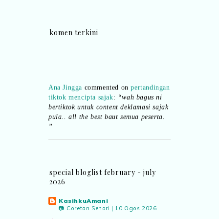
komen terkini
Ana Jingga
commented on
pertandingan
tiktok mencipta sajak
:
“wah bagus ni
bertiktok untuk content deklamasi sajak
pula.. all the best baut semua peserta.
”
Syaz Rahim
commented on
dari idea ke
realiti mencipta permainan
:
“Selain
jimat kertas, memang memudahkan
special bloglist february - july
aktiviti interaktif program. Inovasi AI
2026
dan teknologi digital terbaik!”
KasihkuAmani
📷 Coretan Sehari | 10 Ogos 2026
Syaz Rahim
commented on
pertandingan tiktok mencipta sajak
: