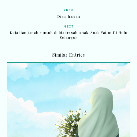
PREV
Diari harian
NEXT
Kejadian tanah runtuh di Madrasah Anak-Anak Yatim Di Hulu
Selangor
Similar Entries
Satu Pengalaman: Hilang, doa dan tawakal,
akhirnya dijumpai semula!