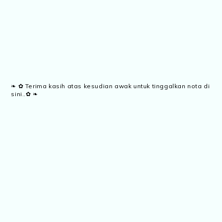
❧ ✿ Terima kasih atas kesudian awak untuk tinggalkan nota di
sini..✿ ❧