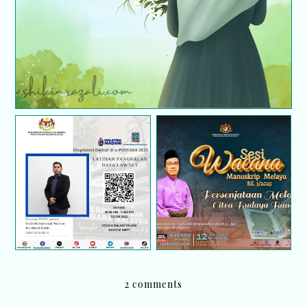
WACANA MANUSKRIP
EKSPLORASI DIGITAL
MELAYU BIL.3/2025 |
@ U-PUSTAKA 2025:
PERSENJATAAN
LATIHAN PANGKALAN
MELAYU : CITRA
DATA LAWNET
BUDAYA BANGSA
2 comments