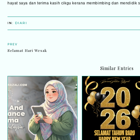
hayat saya dan terima kasih cikgu kerana membimbing dan mendidik s
IN:
DIARI
PREV
Selamat Hari Wesak
Similar Entries
Home Fragrance Aroma |
Tahun Baru dan Perjala
Unboxing Malaysia
Hidup Seterusnya