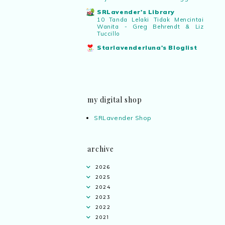
SRLavender's Library
10 Tanda Lelaki Tidak Mencintai
Wanita - Greg Behrendt & Liz
Tuccillo
Starlavenderluna's Bloglist
my digital shop
SRLavender Shop
archive
2026
2025
2024
2023
2022
2021