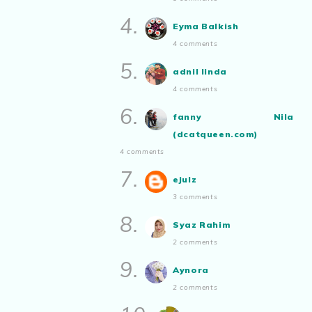
Show All
Aynora
commented on
pertandingan
4.
Eyma Balkish
tiktok mencipta sajak
:
“Siapa yg ada
4 comments
bakat tu bolehlah try.. ayuh!
Malaysian.. tunjukkan bakatmu!”
5.
adnil linda
4 comments
6.
fanny Nila
(dcatqueen.com)
4 comments
7.
ejulz
3 comments
8.
Syaz Rahim
2 comments
9.
Aynora
2 comments