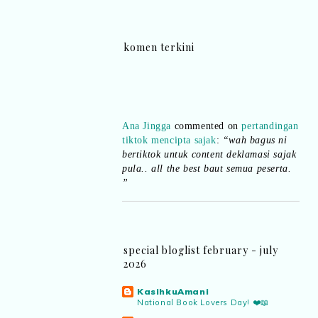
komen terkini
Ana Jingga
commented on
pertandingan
tiktok mencipta sajak
:
“wah bagus ni
bertiktok untuk content deklamasi sajak
pula.. all the best baut semua peserta.
”
Syaz Rahim
commented on
dari idea ke
realiti mencipta permainan
:
“Selain
jimat kertas, memang memudahkan
aktiviti interaktif program. Inovasi AI
special bloglist february - july
dan teknologi digital terbaik!”
2026
KasihkuAmani
Syaz Rahim
commented on
National Book Lovers Day! ❤️📖
pertandingan tiktok mencipta sajak
: