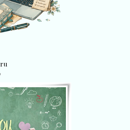
uru
1