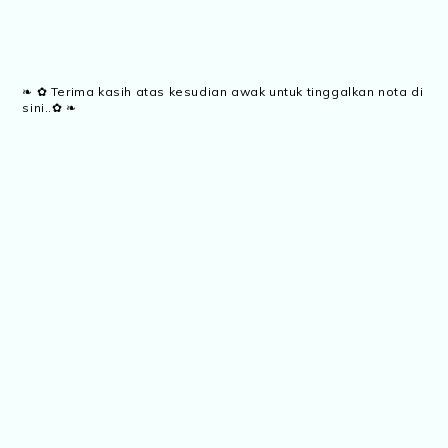
❧ ✿ Terima kasih atas kesudian awak untuk tinggalkan nota di
sini..✿ ❧