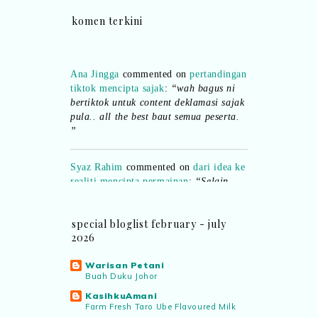
komen terkini
Ana Jingga
commented on
pertandingan
tiktok mencipta sajak
:
“wah bagus ni
bertiktok untuk content deklamasi sajak
pula.. all the best baut semua peserta.
”
Syaz Rahim
commented on
dari idea ke
realiti mencipta permainan
:
“Selain
jimat kertas, memang memudahkan
aktiviti interaktif program. Inovasi AI
dan teknologi digital terbaik!”
special bloglist february - july
2026
Syaz Rahim
commented on
pertandingan tiktok mencipta sajak
:
Warisan Petani
Buah Duku Johor
“Menarik sungguh Pertandingan TikTok
Mencipta Sajak Kemerdekaan 2026 dari
KasihkuAmani
PNM ni! Platform terbaik serlahkan
Farm Fresh Taro Ube Flavoured Milk