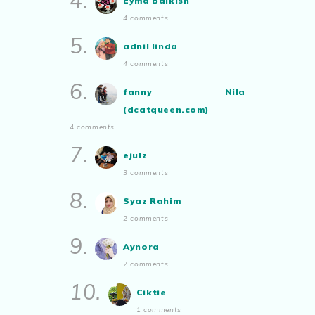
4.
Eyma Balkish
Malaysian.. tunjukkan bakatmu!”
4 comments
5.
adnil linda
4 comments
6.
fanny Nila
(dcatqueen.com)
4 comments
7.
ejulz
3 comments
8.
Syaz Rahim
2 comments
9.
Aynora
2 comments
10.
Ciktie
1 comments