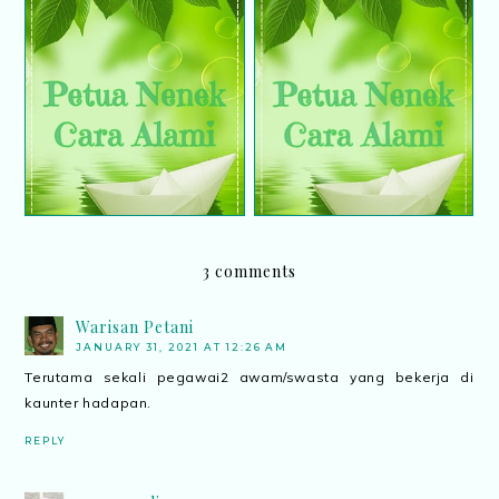
Cara untuk hilangkan
Cara alami hilangkan
kesan gelap pada
panau
bahagian ketiak
3 comments
Warisan Petani
JANUARY 31, 2021 AT 12:26 AM
Terutama sekali pegawai2 awam/swasta yang bekerja di
kaunter hadapan.
REPLY