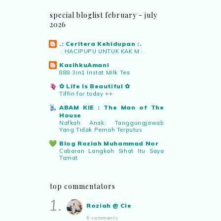
aktiviti interaktif program. Inovasi AI
dan teknologi digital terbaik!”
special bloglist february - july
2026
Syaz Rahim
commented on
.: Ceritera Kehidupan :.
pertandingan tiktok mencipta sajak
:
.: HACIPUPU UNTUK KAK M :.
“Menarik sungguh Pertandingan TikTok
KasihkuAmani
Mencipta Sajak Kemerdekaan 2026 dari
888 3in1 Instat Milk Tea
PNM ni! Platform terbaik serlahkan
✿ Life Is Beautiful ✿
bakat puisi kebangsaan dan
Tiffin for today ++
patriotisme.”
ABAM KIE : The Man of The
House
Eyma Balkish
commented on
Nafkah Anak: Tanggungjawab
Yang Tidak Pernah Terputus
pertandingan tiktok mencipta sajak
:
“Menarik..tapi lama tak mengarang
Blog Roziah Muhammad Nor
Cabaran Langkah Sihat Itu Saya
rasa kurang ideanya.”
Tamat
Warisan Petani
NA
commented on
pertandingan tiktok
Buah Duku Johor
top commentators
mencipta sajak
:
“Menarik PNM
Manis Strawberi
anjurkan pertandingan penulisan sajak
1.
Air Tangan Kak Ipar Bahagian 2
Roziah @ Cie
di TikTok.”
2025
6 comments
Syurga Untuk Sofie🖊️