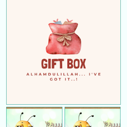
Terima kasih kepada Syazni Rahim | Menang
hadiah GA