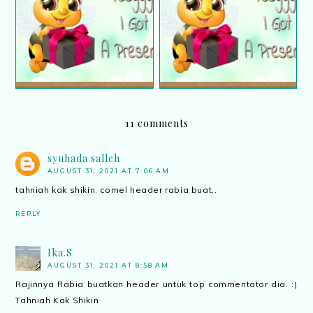
Terima kasih kepada
Terima kasih kepada
Noor Maizan | Menang
Kak Sheila Inspire |
hadiah GA
Menang hadiah GA
11 comments
syuhada salleh
AUGUST 31, 2021 AT 7:06 AM
tahniah kak shikin. comel header rabia buat..
REPLY
Ika.S
AUGUST 31, 2021 AT 8:58 AM
Rajinnya Rabia buatkan header untuk top commentator dia. :)
Tahniah Kak Shikin