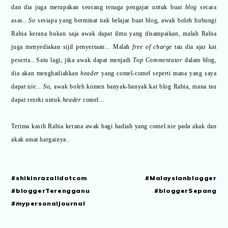
dan dia juga merupakan seorang tenaga pengajar untuk buat
blog
secara
asas..
So
sesiapa yang berminat nak belajar buat blog, awak boleh hubungi
Rabia kerana bukan saja awak dapat ilmu yang disampaikan, malah Rabia
juga menyediakan sijil penyertaan... Malah
free of charge
tau dia ajar kat
peserta.. Satu lagi, jika awak dapat menjadi
Top Commentator
dalam blog,
dia akan menghadiahkan
header
yang comel-comel seperti mana yang saya
dapat nie...
So,
awak boleh komen banyak-banyak kat blog Rabia, mana tau
dapat rezeki untuk
header
comel...
Terima kasih Rabia kerana awak bagi hadiah yang comel nie pada akak dan
akak amat hargainya..
#shikinrazalidotcom #Malaysianblogger
#bloggerTerengganu #bloggerSepang
#mypersonaljournal