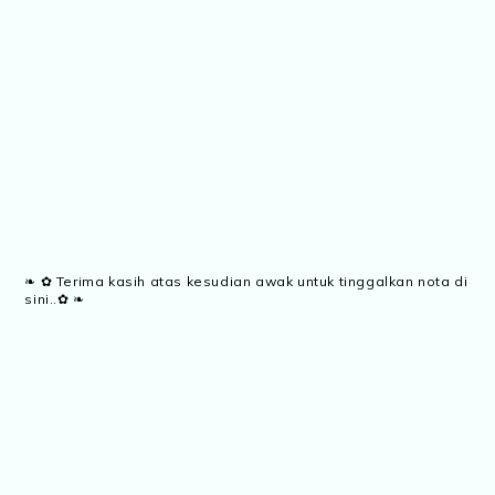
❧ ✿ Terima kasih atas kesudian awak untuk tinggalkan nota di
sini..✿ ❧