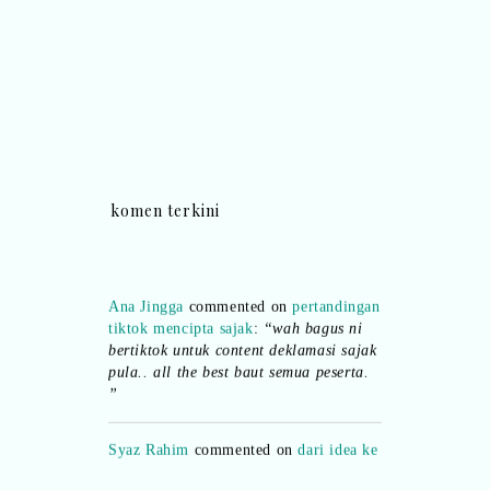
komen terkini
Ana Jingga
commented on
pertandingan
tiktok mencipta sajak
:
“wah bagus ni
bertiktok untuk content deklamasi sajak
pula.. all the best baut semua peserta.
”
Syaz Rahim
commented on
dari idea ke
realiti mencipta permainan
:
“Selain
jimat kertas, memang memudahkan