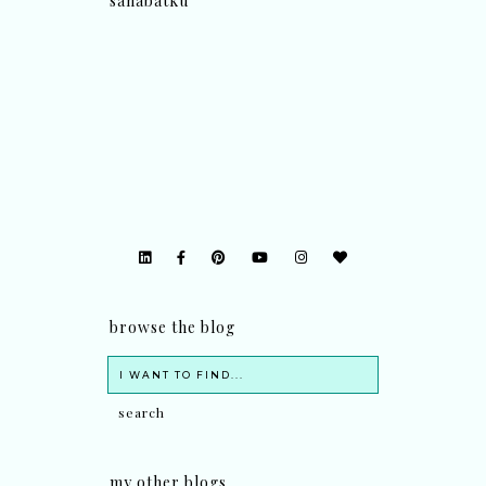
sahabatku
browse the blog
my other blogs