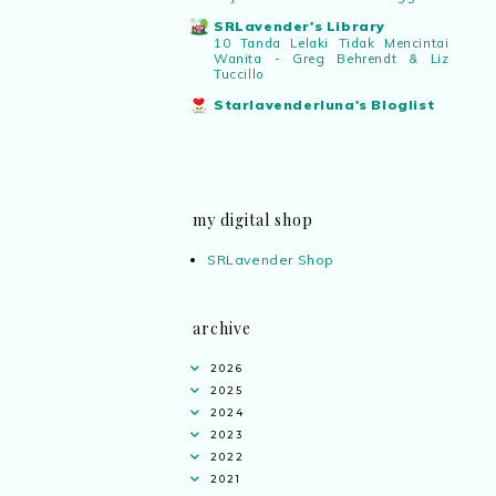
SRLavender's Library
10 Tanda Lelaki Tidak Mencintai
Wanita - Greg Behrendt & Liz
Tuccillo
Starlavenderluna's Bloglist
my digital shop
SRLavender Shop
archive
2026
2025
2024
2023
2022
2021