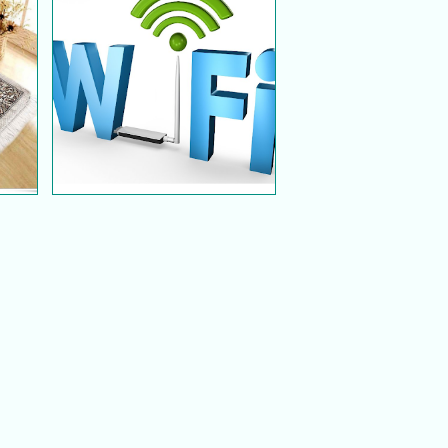
dah
Tip Keselamatan WiFi
Hotspot