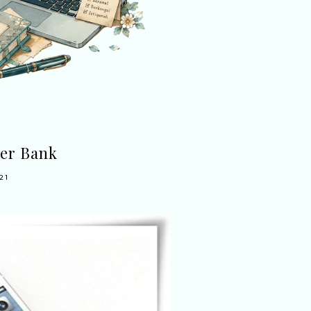
wer Bank
21