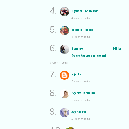
Show All
4.
Eyma Balkish
4 comments
5.
adnil linda
4 comments
6.
fanny Nila
(dcatqueen.com)
4 comments
7.
ejulz
3 comments
8.
Syaz Rahim
2 comments
9.
Aynora
2 comments