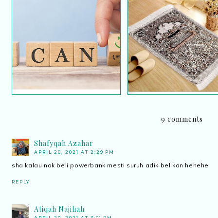
Cara untuk lupus seja
Cara untuk motivasi diri
usang
9 comments
Shafyqah Azahar
APRIL 20, 2021 AT 2:29 PM
sha kalau nak beli powerbank mesti suruh adik belikan hehehe
REPLY
Atiqah Najihah
APRIL 20, 2021 AT 3:01 PM