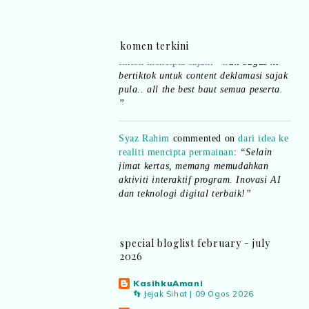
Ana Jingga
commented on
pertandingan
tiktok mencipta sajak
:
“wah bagus ni
komen terkini
bertiktok untuk content deklamasi sajak
pula.. all the best baut semua peserta.
”
Syaz Rahim
commented on
dari idea ke
realiti mencipta permainan
:
“Selain
jimat kertas, memang memudahkan
aktiviti interaktif program. Inovasi AI
dan teknologi digital terbaik!”
Syaz Rahim
commented on
pertandingan tiktok mencipta sajak
:
“Menarik sungguh Pertandingan TikTok
special bloglist february - july
Mencipta Sajak Kemerdekaan 2026 dari
2026
PNM ni! Platform terbaik serlahkan
bakat puisi kebangsaan dan
KasihkuAmani
patriotisme.”
👣 Jejak Sihat | 09 Ogos 2026