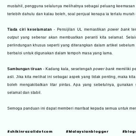
mustahil, pengguna selalunya melihatnya sebagai peluang keemasan tanp
terlebih dahulu dan kalau boleh, soal penjual kenapa ia terlalu murah
Tiada ciri keselamatan
- Pensijilan UL memastikan
p
ower bank
ter
output
yang sebenar akan membuatkan peranti kita selamat. Selain 
perlindungan khusus seperti yang diterangkan dalam artikel sebelum
berbaloi untuk digunakan dalam tempoh masa yang lama.
Sambungan tiruan
- Kadang kala, sesetengah
power bank
memiliki p
asli. Jika kita melihat ini sebagai aspek yang tidak penting, maka kit
boleh mengakibatkan litar pintas. Apa yang sebetulnya, gunaka
selamat dan stabil.
Semoga panduan ini dapat memberi manfaat kepada semua untuk m
#shikinrazalidotcom #Malaysianblogger #blog