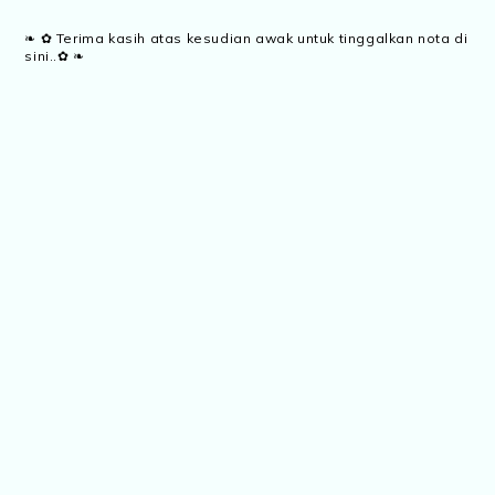
❧ ✿ Terima kasih atas kesudian awak untuk tinggalkan nota di
sini..✿ ❧