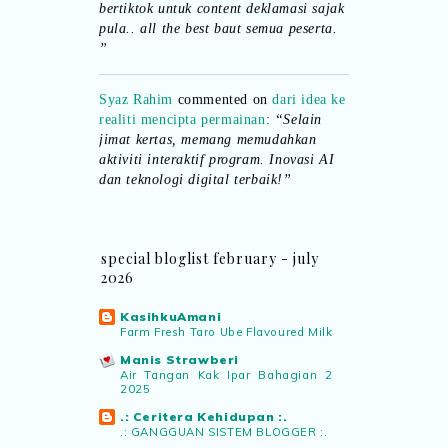
pula.. all the best baut semua peserta.
”
Syaz Rahim
commented on
dari idea ke
realiti mencipta permainan
:
“Selain
jimat kertas, memang memudahkan
aktiviti interaktif program. Inovasi AI
dan teknologi digital terbaik!”
Syaz Rahim
commented on
pertandingan tiktok mencipta sajak
:
“Menarik sungguh Pertandingan TikTok
special bloglist february - july
Mencipta Sajak Kemerdekaan 2026 dari
2026
PNM ni! Platform terbaik serlahkan
bakat puisi kebangsaan dan
KasihkuAmani
patriotisme.”
Farm Fresh Taro Ube Flavoured Milk
Manis Strawberi
Air Tangan Kak Ipar Bahagian 2
Eyma Balkish
commented on
2025
pertandingan tiktok mencipta sajak
:
.: Ceritera Kehidupan :.
“Menarik..tapi lama tak mengarang
.: GANGGUAN SISTEM BLOGGER :.
rasa kurang ideanya.”