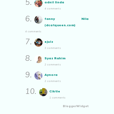
5.
adnil linda
4 comments
6.
fanny Nila
(dcatqueen.com)
4 comments
7.
ejulz
3 comments
8.
Syaz Rahim
2 comments
9.
Aynora
2 comments
10.
Ciktie
1 comments
BloggerWidget