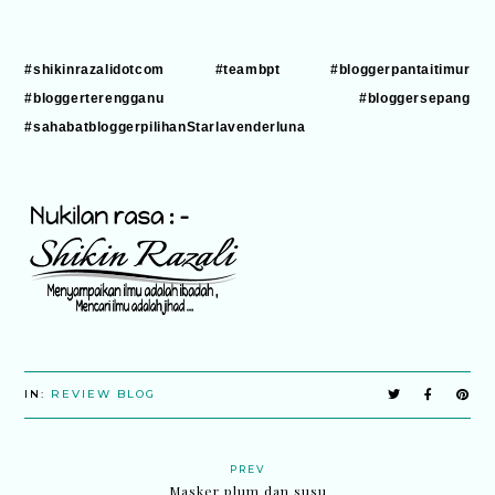
#shikinrazalidotcom #teambpt #bloggerpantaitimur
#bloggerterengganu #bloggersepang
#sahabatbloggerpilihanStarlavenderluna
IN:
REVIEW BLOG
PREV
Masker plum dan susu