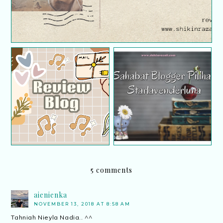
Review blog -
Camdandusler l
Sahabat blogger pilihan
Pemenang Top
Starlavenderluna :
Commentator Bulan
Bonda Zahra
Julai 2022
5 comments
aienienka
NOVEMBER 13, 2018 AT 8:58 AM
Tahniah Nieyla Nadia.. ^^