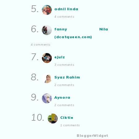
Malaysian.. tunjukkan bakatmu!”
5.
adnil linda
4 comments
6.
fanny Nila
(dcatqueen.com)
4 comments
7.
ejulz
3 comments
8.
Syaz Rahim
2 comments
9.
Aynora
2 comments
10.
Ciktie
1 comments
BloggerWidget