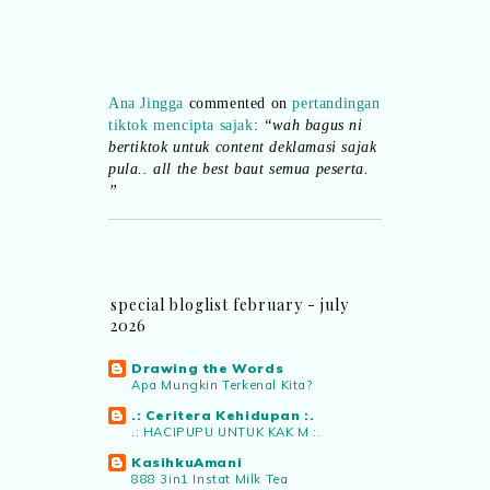
Ana Jingga
commented on
pertandingan
tiktok mencipta sajak
:
“wah bagus ni
bertiktok untuk content deklamasi sajak
pula.. all the best baut semua peserta.
”
Syaz Rahim
commented on
dari idea ke
realiti mencipta permainan
:
“Selain
jimat kertas, memang memudahkan
aktiviti interaktif program. Inovasi AI
special bloglist february - july
dan teknologi digital terbaik!”
2026
Drawing the Words
Syaz Rahim
commented on
Apa Mungkin Terkenal Kita?
pertandingan tiktok mencipta sajak
:
.: Ceritera Kehidupan :.
“Menarik sungguh Pertandingan TikTok
.: HACIPUPU UNTUK KAK M :.
Mencipta Sajak Kemerdekaan 2026 dari
KasihkuAmani
PNM ni! Platform terbaik serlahkan
888 3in1 Instat Milk Tea
bakat puisi kebangsaan dan