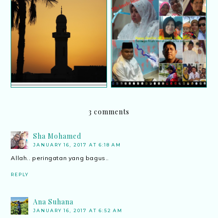
12 Kaum Yang
8 cara Islam ikat kasih
Dibinasakan Kerana
sayang antara adik
Engkar Hukum Allah
beradik
3 comments
Sha Mohamed
JANUARY 16, 2017 AT 6:18 AM
Allah.. peringatan yang bagus..
REPLY
Ana Suhana
JANUARY 16, 2017 AT 6:52 AM