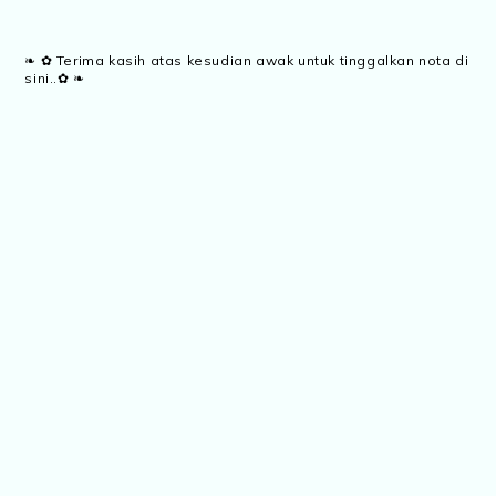
❧ ✿ Terima kasih atas kesudian awak untuk tinggalkan nota di
sini..✿ ❧