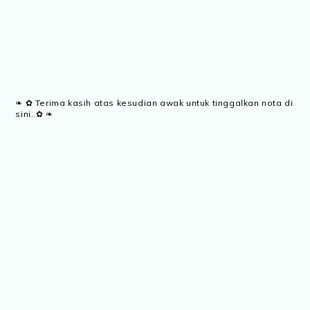
❧ ✿ Terima kasih atas kesudian awak untuk tinggalkan nota di
sini..✿ ❧