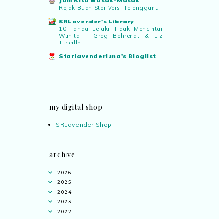
Jom Kita Masak-Masak
Rojak Buah Stor Versi Terengganu
SRLavender's Library
10 Tanda Lelaki Tidak Mencintai
Wanita - Greg Behrendt & Liz
Tuccillo
Starlavenderluna's Bloglist
my digital shop
SRLavender Shop
archive
2026
2025
2024
2023
2022