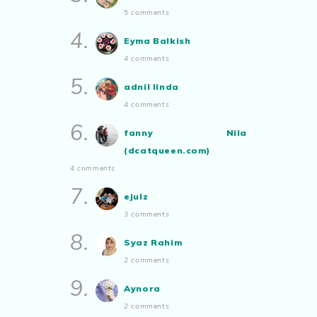
Nasi goreng untuk bekal
5 comments
Aynora
commented on
pertandingan
Show All
4.
tiktok mencipta sajak
:
“Siapa yg ada
Eyma Balkish
bakat tu bolehlah try.. ayuh!
4 comments
Malaysian.. tunjukkan bakatmu!”
5.
adnil linda
4 comments
6.
fanny Nila
(dcatqueen.com)
4 comments
7.
ejulz
3 comments
8.
Syaz Rahim
2 comments
9.
Aynora
2 comments