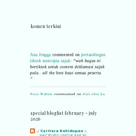
komen terkini
Ana Jingga
commented on
pertandingan
tiktok mencipta sajak
:
“wah bagus ni
bertiktok untuk content deklamasi sajak
pula.. all the best baut semua peserta.
”
Syaz Rahim
commented on
dari idea ke
realiti mencipta permainan
:
“Selain
jimat kertas, memang memudahkan
aktiviti interaktif program. Inovasi AI
special bloglist february - july
dan teknologi digital terbaik!”
2026
Syaz Rahim
commented on
.: Ceritera Kehidupan :.
pertandingan tiktok mencipta sajak
:
.: HACIPUPU UNTUK KAK M :.