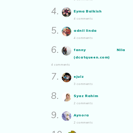
Show All
4.
Eyma Balkish
4 comments
5.
adnil linda
4 comments
6.
fanny Nila
(dcatqueen.com)
4 comments
7.
ejulz
3 comments
8.
Syaz Rahim
2 comments
9.
Aynora
2 comments