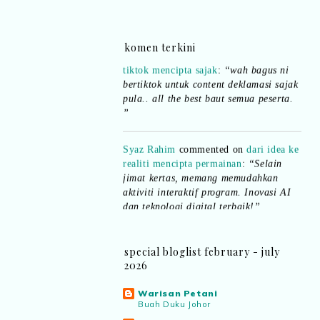
Ana Jingga
commented on
pertandingan
komen terkini
tiktok mencipta sajak
:
“wah bagus ni
bertiktok untuk content deklamasi sajak
pula.. all the best baut semua peserta.
”
Syaz Rahim
commented on
dari idea ke
realiti mencipta permainan
:
“Selain
jimat kertas, memang memudahkan
aktiviti interaktif program. Inovasi AI
dan teknologi digital terbaik!”
Syaz Rahim
commented on
pertandingan tiktok mencipta sajak
:
special bloglist february - july
“Menarik sungguh Pertandingan TikTok
2026
Mencipta Sajak Kemerdekaan 2026 dari
PNM ni! Platform terbaik serlahkan
Warisan Petani
bakat puisi kebangsaan dan
Buah Duku Johor
patriotisme.”