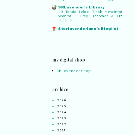
SRLavender's Library
10 Tanda Lelaki Tidak Mencintai
Wanita - Greg Behrendt & Liz
Tuccillo
Starlavenderluna's Bloglist
my digital shop
SRLavender Shop
archive
2026
2025
2024
2023
2022
2021