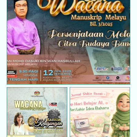
WACANA MANUSKRIP MELAYU BIL.3/2025 |
PERSENJATAAN MELAYU : CITRA BUDAYA
BANGSA
Program Wacana
Dari Idea ke Realiti:
Manuskrip Melayu ;
Mencipta Permainan
Rahsia Keagungan Cap
BINGO Online Dengan
Mohor Manuskrip
Teknologi AI
Melayu