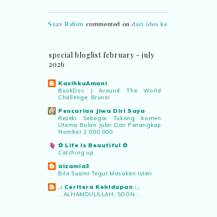
Syaz Rahim
commented on
dari idea ke
realiti mencipta permainan
:
“Selain
jimat kertas, memang memudahkan
aktiviti interaktif program. Inovasi AI
dan teknologi digital terbaik!”
special bloglist february - july
2026
Syaz Rahim
commented on
KasihkuAmani
pertandingan tiktok mencipta sajak
:
BookDoc | Around The World
“Menarik sungguh Pertandingan TikTok
Challenge: Brunei
Mencipta Sajak Kemerdekaan 2026 dari
Pencarian Jiwa Diri Saya
PNM ni! Platform terbaik serlahkan
Rezeki Sebagai Tukang Komen
Utama Bulan Julai Dan Penangkap
bakat puisi kebangsaan dan
Nombor 2 000 000
patriotisme.”
✿ Life Is Beautiful ✿
Catching up
Eyma Balkish
commented on
aizamia3
pertandingan tiktok mencipta sajak
:
Bila Suami Tegur Masakan Isteri
“Menarik..tapi lama tak mengarang
.: Ceritera Kehidupan :.
rasa kurang ideanya.”
.: ALHAMDULILLAH, SOON :.
Blog Roziah Muhammad Nor
NA
commented on
pertandingan tiktok
Cara Tulis Artikel Blog Guna