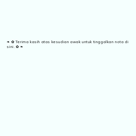
❧ ✿ Terima kasih atas kesudian awak untuk tinggalkan nota di
sini..✿ ❧