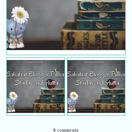
Sahabat blogger pilihan
Sahabat blogger pilihan
Starlavenderluna :
Starlavenderluna :
Rodiah Amir
Etuza
8 comments