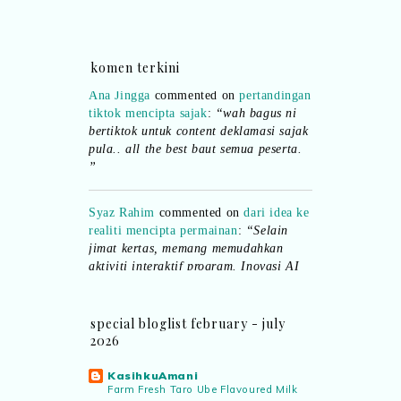
komen terkini
Ana Jingga
commented on
pertandingan
tiktok mencipta sajak
:
“wah bagus ni
bertiktok untuk content deklamasi sajak
pula.. all the best baut semua peserta.
”
Syaz Rahim
commented on
dari idea ke
realiti mencipta permainan
:
“Selain
jimat kertas, memang memudahkan
aktiviti interaktif program. Inovasi AI
dan teknologi digital terbaik!”
Syaz Rahim
commented on
special bloglist february - july
pertandingan tiktok mencipta sajak
:
2026
“Menarik sungguh Pertandingan TikTok
Mencipta Sajak Kemerdekaan 2026 dari
KasihkuAmani
PNM ni! Platform terbaik serlahkan
Farm Fresh Taro Ube Flavoured Milk