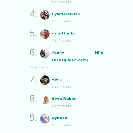
5 comments
Ayam Masak Kicap, Dinner Yang
Malaysian.. tunjukkan bakatmu!”
Simple
4.
Eyma Balkish
Show All
4 comments
5.
adnil linda
4 comments
6.
fanny Nila
(dcatqueen.com)
4 comments
7.
ejulz
3 comments
8.
Syaz Rahim
2 comments
9.
Aynora
2 comments