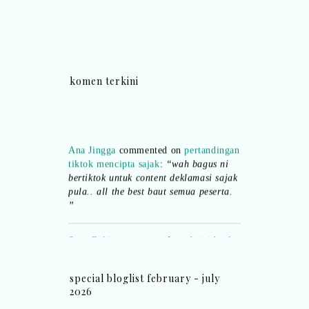
komen terkini
Ana Jingga
commented on
pertandingan
tiktok mencipta sajak
:
“wah bagus ni
bertiktok untuk content deklamasi sajak
pula.. all the best baut semua peserta.
”
Syaz Rahim
commented on
dari idea ke
realiti mencipta permainan
:
“Selain
jimat kertas, memang memudahkan
aktiviti interaktif program. Inovasi AI
special bloglist february - july
dan teknologi digital terbaik!”
2026