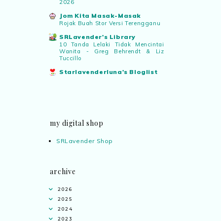
2026
Jom Kita Masak-Masak
Rojak Buah Stor Versi Terengganu
SRLavender's Library
10 Tanda Lelaki Tidak Mencintai
Wanita - Greg Behrendt & Liz
Tuccillo
Starlavenderluna's Bloglist
my digital shop
SRLavender Shop
archive
2026
2025
2024
2023