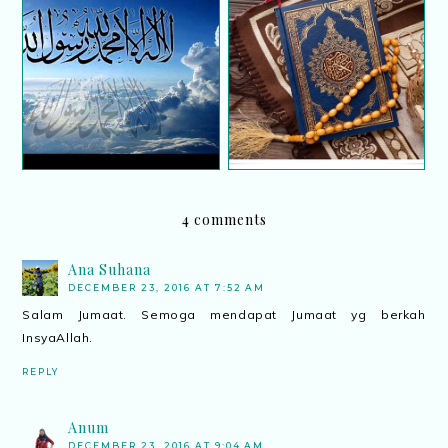
Sebuah
Sepuluh Wasiat
penerbangan...Bersedia
Rasulullah SAW
kah kita??
4 comments
Ana Suhana
DECEMBER 23, 2016 AT 7:52 AM
Salam Jumaat. Semoga mendapat Jumaat yg berkah
InsyaAllah.
REPLY
Anum
DECEMBER 23, 2016 AT 9:04 AM