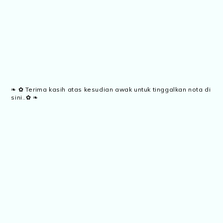
❧ ✿ Terima kasih atas kesudian awak untuk tinggalkan nota di
sini..✿ ❧