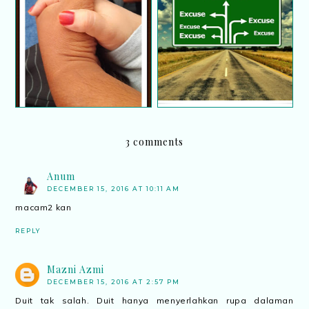
Dosa Gugur Apabila
Hindari mencari-cari
Suami Dan Isteri
alasan
Bersalaman
3 comments
Anum
DECEMBER 15, 2016 AT 10:11 AM
macam2 kan
REPLY
Mazni Azmi
DECEMBER 15, 2016 AT 2:57 PM
Duit tak salah. Duit hanya menyerlahkan rupa dalaman