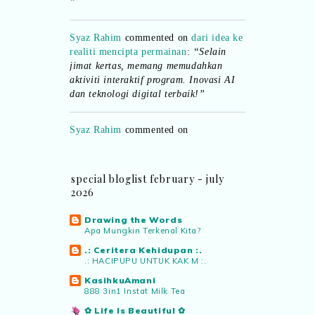
Syaz Rahim
commented on
dari idea ke
realiti mencipta permainan
:
“Selain
jimat kertas, memang memudahkan
aktiviti interaktif program. Inovasi AI
dan teknologi digital terbaik!”
Syaz Rahim
commented on
pertandingan tiktok mencipta sajak
:
“Menarik sungguh Pertandingan TikTok
Mencipta Sajak Kemerdekaan 2026 dari
PNM ni! Platform terbaik serlahkan
special bloglist february - july
bakat puisi kebangsaan dan
2026
patriotisme.”
Drawing the Words
Apa Mungkin Terkenal Kita?
Eyma Balkish
commented on
.: Ceritera Kehidupan :.
pertandingan tiktok mencipta sajak
:
.: HACIPUPU UNTUK KAK M :.
“Menarik..tapi lama tak mengarang
KasihkuAmani
rasa kurang ideanya.”
888 3in1 Instat Milk Tea
✿ Life Is Beautiful ✿