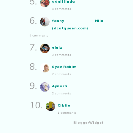
5.
adnil linda
4 comments
6.
fanny Nila
(dcatqueen.com)
4 comments
7.
ejulz
3 comments
8.
Syaz Rahim
2 comments
9.
Aynora
2 comments
10.
Ciktie
1 comments
BloggerWidget