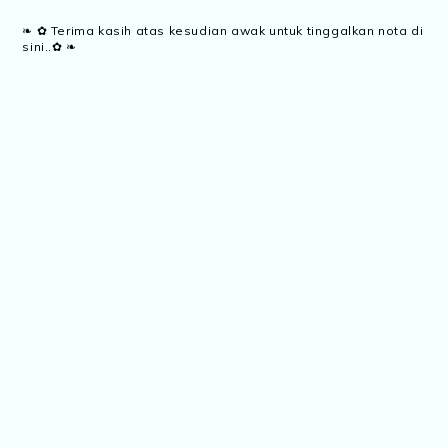
❧ ✿ Terima kasih atas kesudian awak untuk tinggalkan nota di
sini..✿ ❧