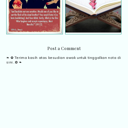
Jangan lipat hujung
Tip elak mengumpat
muka surat Al-Quran
Post a Comment
❧ ✿ Terima kasih atas kesudian awak untuk tinggalkan nota di
sini..✿ ❧