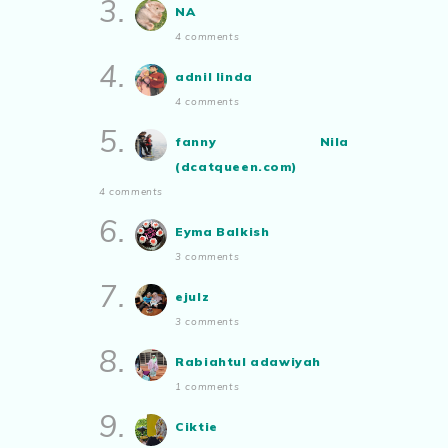
3.
Simple
NA
aizamia3
4 comments
Duduk Rumah Sampai Lupa Rupa
Sendiri
4.
adnil linda
Show All
4 comments
5.
fanny Nila
(dcatqueen.com)
4 comments
6.
Eyma Balkish
3 comments
7.
ejulz
3 comments
8.
Rabiahtul adawiyah
1 comments
9.
Ciktie