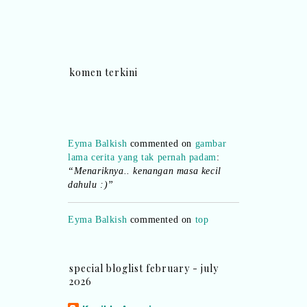
komen terkini
Eyma Balkish
commented on
gambar
lama cerita yang tak pernah padam
:
“Menariknya.. kenangan masa kecil
dahulu :)”
Eyma Balkish
commented on
top
commentator bulan februari sehingga
:
“Terima kasih..nanti saya e-mail ”
special bloglist february - july
Shikin Razali
commented on
top
2026
commentator bulan februari sehingga
:
“Ada.. pemenang bulan Februari..