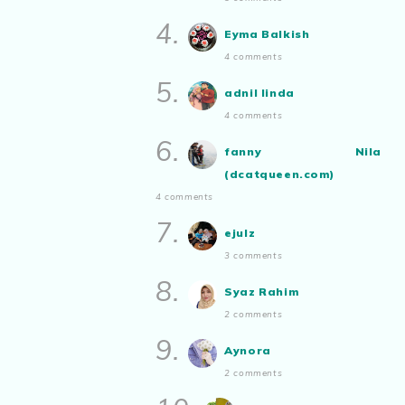
Ayam Masak Kicap, Dinner Yang
Simple
4.
Eyma Balkish
Show All
4 comments
5.
adnil linda
4 comments
6.
fanny Nila
(dcatqueen.com)
4 comments
7.
ejulz
3 comments
8.
Syaz Rahim
2 comments
9.
Aynora
2 comments