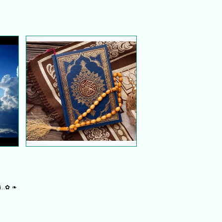
Sepuluh Wasiat Rasulullah
kah
SAW
i..✿ ❧