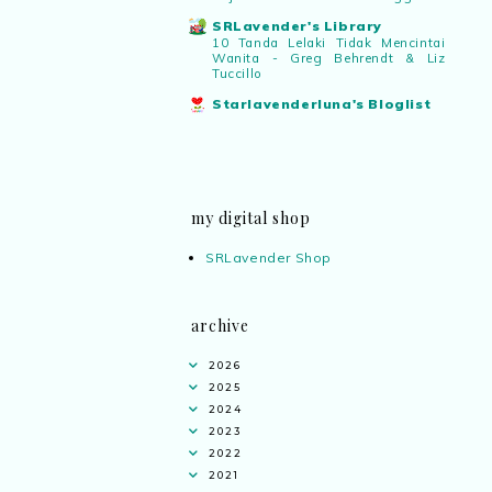
SRLavender's Library
10 Tanda Lelaki Tidak Mencintai
Wanita - Greg Behrendt & Liz
Tuccillo
Starlavenderluna's Bloglist
my digital shop
SRLavender Shop
archive
2026
2025
2024
2023
Ana Jingga
commented on
pertandingan
2022
tiktok mencipta sajak
:
“wah bagus ni
2021