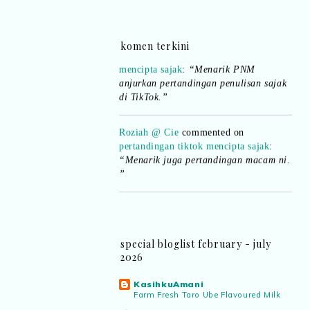
rasa kurang ideanya.”
NA
commented on
pertandingan tiktok
komen terkini
mencipta sajak
:
“Menarik PNM
anjurkan pertandingan penulisan sajak
di TikTok.”
Roziah @ Cie
commented on
pertandingan tiktok mencipta sajak
:
“Menarik juga pertandingan macam ni.
”
Aynora
commented on
pertandingan
tiktok mencipta sajak
:
“Siapa yg ada
bakat tu bolehlah try.. ayuh!
Malaysian.. tunjukkan bakatmu!”
special bloglist february - july
2026
KasihkuAmani
Farm Fresh Taro Ube Flavoured Milk