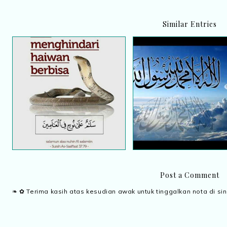
Similar Entries
Sebuah
Doa menghindari haiwan
penerbangan...Bersedia
berbisa
kita??
Post a Comment
❧ ✿ Terima kasih atas kesudian awak untuk tinggalkan nota di sin