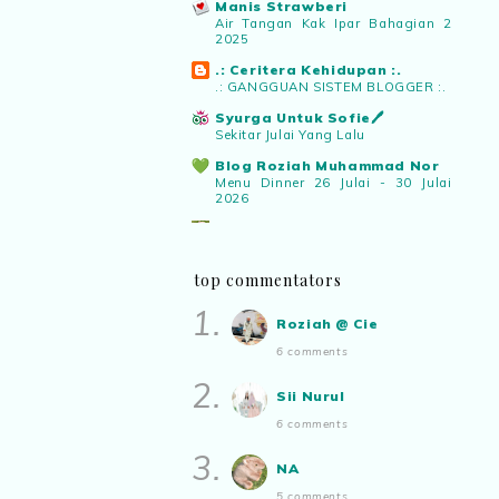
Manis Strawberi
Air Tangan Kak Ipar Bahagian 2
2025
.: Ceritera Kehidupan :.
.: GANGGUAN SISTEM BLOGGER :.
Syurga Untuk Sofie🖊️
Sekitar Julai Yang Lalu
Blog Roziah Muhammad Nor
Menu Dinner 26 Julai - 30 Julai
2026
Pencarian Jiwa Diri Saya
Terima Hadiah Daripada Blogger
Roziah Muhammad Nor
top commentators
✿ Life Is Beautiful ✿
1.
Mari mengundi!
Roziah @ Cie
ABAM KIE : The Man of The
6 comments
House
Apabila sudah tua kita tenang
2.
saja...
Sii Nurul
Blog Rabia Adawiyah
6 comments
Nasi goreng untuk bekal
3.
NA
Aynorablogs - Info Tepat
Dengan Lifestyle Terkini!
5 comments