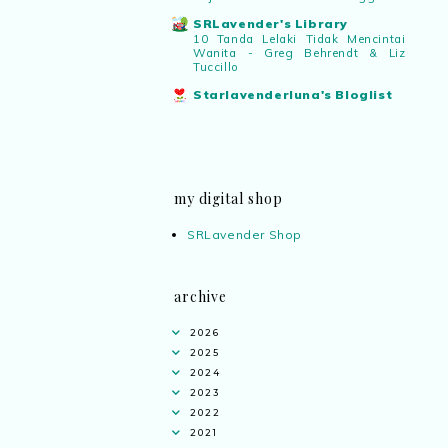
SRLavender's Library
10 Tanda Lelaki Tidak Mencintai
Wanita - Greg Behrendt & Liz
Tuccillo
Starlavenderluna's Bloglist
my digital shop
SRLavender Shop
archive
2026
2025
2024
2023
2022
2021