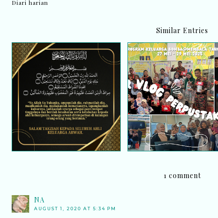
Diari harian
Similar Entries
Video Menarik! Aktivit
Saat berita duka
Membaca Bersama War
menyentuh jiwa
Bomba Kini Di Youtub
1 comment
NA
AUGUST 1, 2020 AT 5:34 PM