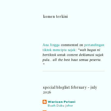
komen terkini
Ana Jingga
commented on
pertandingan
tiktok mencipta sajak
:
“wah bagus ni
bertiktok untuk content deklamasi sajak
pula.. all the best baut semua peserta.
”
Syaz Rahim
commented on
dari idea ke
realiti mencipta permainan
:
“Selain
jimat kertas, memang memudahkan
aktiviti interaktif program. Inovasi AI
special bloglist february - july
dan teknologi digital terbaik!”
2026
Warisan Petani
Syaz Rahim
commented on
Buah Duku Johor
pertandingan tiktok mencipta sajak
: