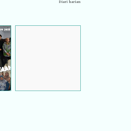
Diari harian
Sistem Tempahan Bilik
i
Mesyuarat Guna Google
ga
Sites – Projek Ringkas Tapi
e
Power!