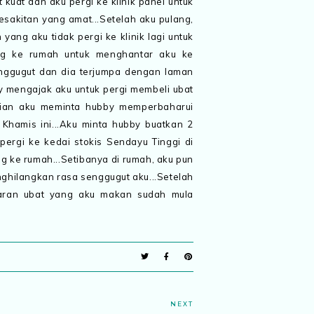
kuat dan aku pergi ke klinik panel untuk
sakitan yang amat...Setelah aku pulang,
ang aku tidak pergi ke klinik lagi untuk
ang ke rumah untuk menghantar aku ke
 senggugut dan dia terjumpa dengan laman
 mengajak aku untuk pergi membeli ubat
dian aku meminta hubby memperbaharui
Khamis ini...Aku minta hubby buatkan 2
ergi ke kedai stokis Sendayu Tinggi di
g ke rumah...Setibanya di rumah, aku pun
nghilangkan rasa senggugut aku...Setelah
taran ubat yang aku makan sudah mula
NEXT