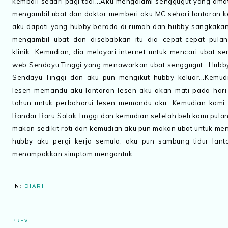
kembali sedari pagi tadi...Aku mengalami senggugut yang amat 
mengambil ubat dan doktor memberi aku MC sehari lantaran ke
aku dapati yang hubby berada di rumah dan hubby sangkakan y
mengambil ubat dan disebabkan itu dia cepat-cepat pul
klinik...Kemudian, dia melayari internet untuk mencari ubat
web Sendayu Tinggi yang menawarkan ubat senggugut...Hubby
Sendayu Tinggi dan aku pun mengikut hubby keluar...Kemu
lesen memandu aku lantaran lesen aku akan mati pada hari 
tahun untuk perbaharui lesen memandu aku...Kemudian kami p
Bandar Baru Salak Tinggi dan kemudian setelah beli kami pulan
makan sedikit roti dan kemudian aku pun makan ubat untuk me
hubby aku pergi kerja semula, aku pun sambung tidur lan
menampakkan simptom mengantuk...
IN:
DIARI
PREV