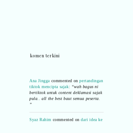
komen terkini
Ana Jingga
commented on
pertandingan
tiktok mencipta sajak
:
“wah bagus ni
bertiktok untuk content deklamasi sajak
pula.. all the best baut semua peserta.
”
Syaz Rahim
commented on
dari idea ke
realiti mencipta permainan
:
“Selain
jimat kertas, memang memudahkan