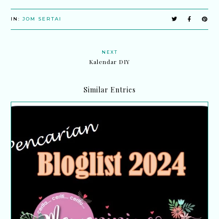
IN:
JOM SERTAI
NEXT
Kalendar DIY
Similar Entries
Pencarian Bloglist 2024 Mamapipie.com