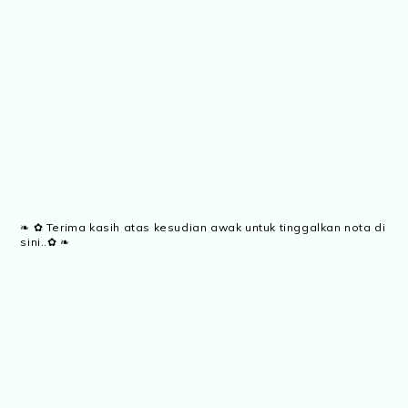
❧ ✿ Terima kasih atas kesudian awak untuk tinggalkan nota di
sini..✿ ❧