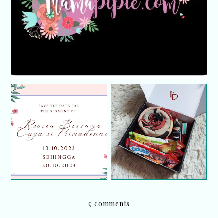
GIVEAWAY GIFT BOX
Segmen Review
TUDUNG LADYDINI
Bersama Cuya Si
EXCLUSIVE BY
Primadonno
SYAFIQA HATTA (First
Giveaway)
9 comments