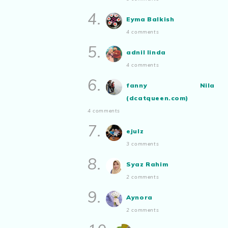
Malaysian.. tunjukkan bakatmu!”
Show All
4.
Eyma Balkish
4 comments
5.
adnil linda
4 comments
6.
fanny Nila
(dcatqueen.com)
4 comments
7.
ejulz
3 comments
8.
Syaz Rahim
2 comments
9.
Aynora
2 comments