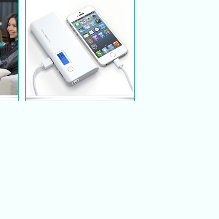
5 Kesilapan Pilih Power
ala
Bank