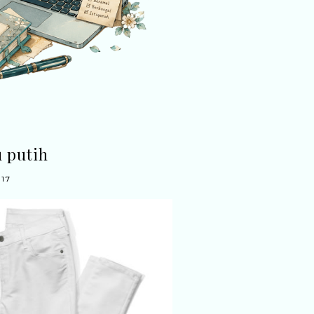
u putih
017