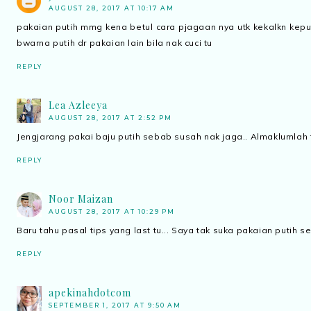
AUGUST 28, 2017 AT 10:17 AM
pakaian putih mmg kena betul cara pjagaan nya utk kekalkn kepu
bwarna putih dr pakaian lain bila nak cuci tu
REPLY
Lea Azleeya
AUGUST 28, 2017 AT 2:52 PM
Jengjarang pakai baju putih sebab susah nak jaga.. Almaklumlah te
REPLY
Noor Maizan
AUGUST 28, 2017 AT 10:29 PM
Baru tahu pasal tips yang last tu... Saya tak suka pakaian putih se
REPLY
apekinahdotcom
SEPTEMBER 1, 2017 AT 9:50 AM