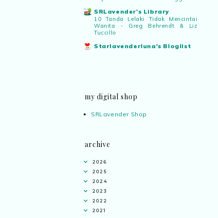
SRLavender's Library
10 Tanda Lelaki Tidak Mencintai
Wanita - Greg Behrendt & Liz
Tuccillo
Starlavenderluna's Bloglist
my digital shop
SRLavender Shop
archive
2026
2025
2024
2023
2022
2021