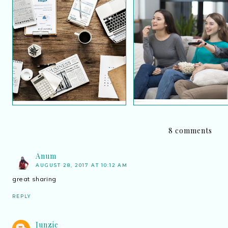
Panduan untuk memulakan
Serumah tapi tak sekep
perniagaan
8 comments
Anum
AUGUST 28, 2017 AT 10:12 AM
great sharing
REPLY
Junzie