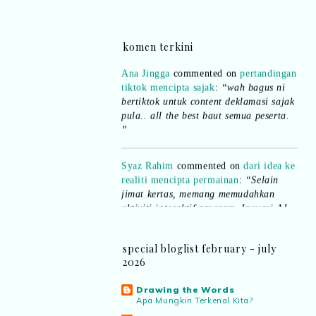
komen terkini
Ana Jingga
commented on
pertandingan
tiktok mencipta sajak
:
“wah bagus ni
bertiktok untuk content deklamasi sajak
pula.. all the best baut semua peserta.
”
Syaz Rahim
commented on
dari idea ke
realiti mencipta permainan
:
“Selain
jimat kertas, memang memudahkan
aktiviti interaktif program. Inovasi AI
dan teknologi digital terbaik!”
Syaz Rahim
commented on
special bloglist february - july
pertandingan tiktok mencipta sajak
:
2026
“Menarik sungguh Pertandingan TikTok
Mencipta Sajak Kemerdekaan 2026 dari
Drawing the Words
PNM ni! Platform terbaik serlahkan
Apa Mungkin Terkenal Kita?
bakat puisi kebangsaan dan