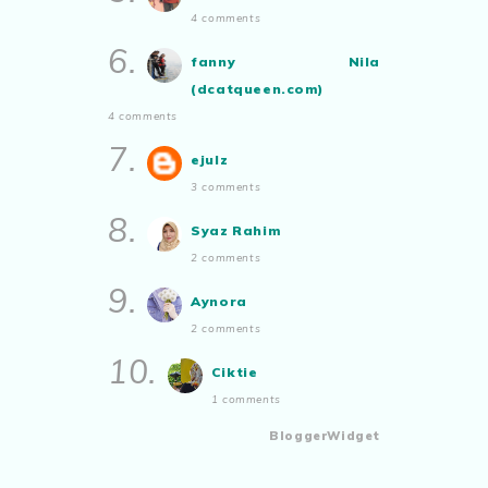
4 comments
6.
fanny Nila
(dcatqueen.com)
4 comments
7.
ejulz
3 comments
8.
Syaz Rahim
2 comments
9.
Aynora
2 comments
10.
Ciktie
1 comments
BloggerWidget