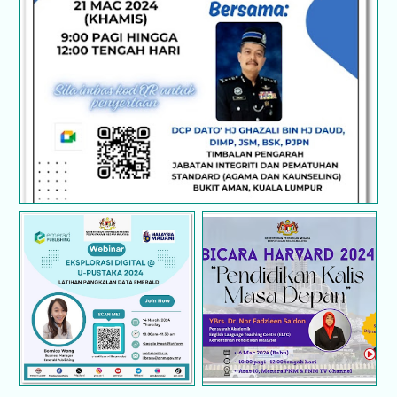
CERAMAH INTEGRITI DAN ETIKA KERJA
CEMERLANG | PERPUSTAKAAN NEGARA
MALAYSIA
Bicara Harvard 2024 :
EKSPLORASI DIGITAL
Pendidikan Kalis Masa
@ U-PUSTAKA 2024:
Depan bersama YBrs.
LATIHAN PANGKALAN
Dr. Nor Fadzleen binti
DATA EMERALD
Sa’don