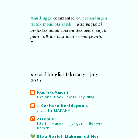
Ana Jingga
commented on
pertandingan
tiktok mencipta sajak
:
“wah bagus ni
bertiktok untuk content deklamasi sajak
pula.. all the best baut semua peserta.
”
Syaz Rahim
commented on
dari idea ke
realiti mencipta permainan
:
“Selain
jimat kertas, memang memudahkan
aktiviti interaktif program. Inovasi AI
special bloglist february - july
dan teknologi digital terbaik!”
2026
KasihkuAmani
Syaz Rahim
commented on
National Book Lovers Day! ❤️📖
pertandingan tiktok mencipta sajak
:
.: Ceritera Kehidupan :.
“Menarik sungguh Pertandingan TikTok
.: ENTRY MAKANAN :.
Mencipta Sajak Kemerdekaan 2026 dari
aizamia3
PNM ni! Platform terbaik serlahkan
Isteri Masak, Jangan Banyak
bakat puisi kebangsaan dan
Komen
patriotisme.”
Blog Roziah Muhammad Nor