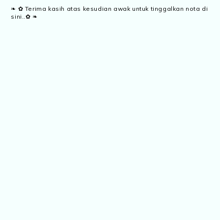
❧ ✿ Terima kasih atas kesudian awak untuk tinggalkan nota di
sini..✿ ❧