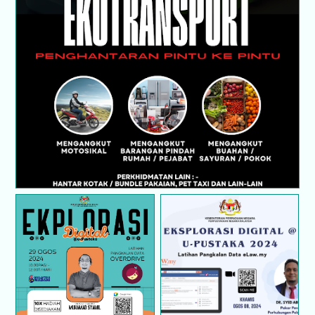
Perkhidmatan Pindah & Pengangkutan Barang
Seluruh Malaysia : EkoTransport Sedia 24 Jam!
Eksplorasi Digital@U-
Eksplorasi Digital@U-
Pustaka 2024 : Latihan
Pustaka 2024 : Latihan
Pangkalan Data
Pangkalan Data
Overdrive@Libby
eLaw.my