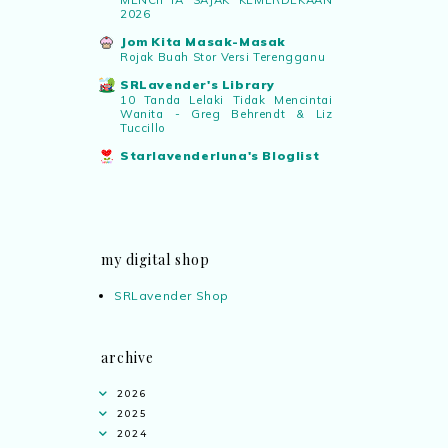
MENCIPTA SAJAK KEMERDEKAAN
2026
Jom Kita Masak-Masak
Rojak Buah Stor Versi Terengganu
SRLavender's Library
10 Tanda Lelaki Tidak Mencintai
Wanita - Greg Behrendt & Liz
Tuccillo
Starlavenderluna's Bloglist
my digital shop
SRLavender Shop
archive
2026
2025
2024