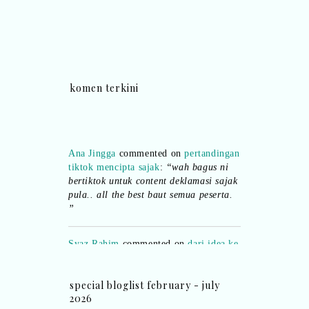
komen terkini
Ana Jingga
commented on
pertandingan
tiktok mencipta sajak
:
“wah bagus ni
bertiktok untuk content deklamasi sajak
pula.. all the best baut semua peserta.
”
Syaz Rahim
commented on
dari idea ke
realiti mencipta permainan
:
“Selain
jimat kertas, memang memudahkan
aktiviti interaktif program. Inovasi AI
special bloglist february - july
dan teknologi digital terbaik!”
2026