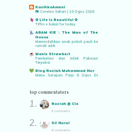
Syaz Rahim
commented on
KasihkuAmani
📷 Coretan Sehari | 10 Ogos 2026
pertandingan tiktok mencipta sajak
:
“Menarik sungguh Pertandingan TikTok
✿ Life Is Beautiful ✿
Tiffin + bekal for today
Mencipta Sajak Kemerdekaan 2026 dari
PNM ni! Platform terbaik serlahkan
ABAM KIE : The Man of The
bakat puisi kebangsaan dan
House
Memindahkan anak pokok pauh ke
patriotisme.”
rumah adik
Manis Strawberi
Eyma Balkish
commented on
Pembelian dan Infak Pakaian
Terpakai
pertandingan tiktok mencipta sajak
:
“Menarik..tapi lama tak mengarang
Blog Roziah Muhammad Nor
rasa kurang ideanya.”
Menu Sarapan Pagi 9 Ogos Di
Kampung
.: Ceritera Kehidupan :.
NA
commented on
pertandingan tiktok
top commentators
.: ENTRY MAKANAN :.
mencipta sajak
:
“Menarik PNM
1.
Titian Perjalanan
anjurkan pertandingan penulisan sajak
Roziah @ Cie
30 Hari Sudah Berlalu
di TikTok.”
6 comments
aizamia3
Isteri Masak, Jangan Banyak
2.
Komen
Roziah @ Cie
commented on
Sii Nurul
pertandingan tiktok mencipta sajak
:
Warisan Petani
6 comments