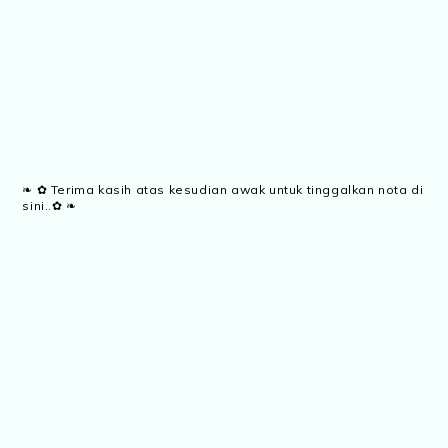
❧ ✿ Terima kasih atas kesudian awak untuk tinggalkan nota di
sini..✿ ❧