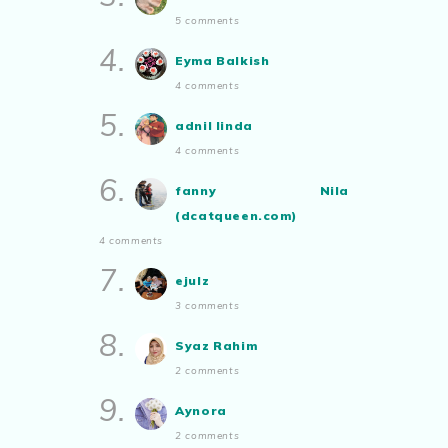
Roziah Muhammad Nor
5 comments
Aynora
commented on
pertandingan
Show All
4.
tiktok mencipta sajak
:
“Siapa yg ada
Eyma Balkish
bakat tu bolehlah try.. ayuh!
4 comments
Malaysian.. tunjukkan bakatmu!”
5.
adnil linda
4 comments
6.
fanny Nila
(dcatqueen.com)
4 comments
7.
ejulz
3 comments
8.
Syaz Rahim
2 comments
9.
Aynora
2 comments