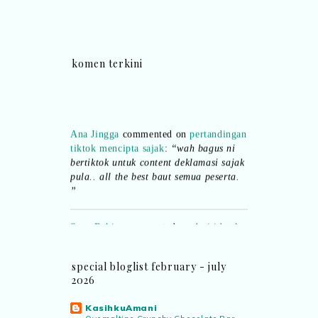
komen terkini
Ana Jingga
commented on
pertandingan
tiktok mencipta sajak
:
“wah bagus ni
bertiktok untuk content deklamasi sajak
pula.. all the best baut semua peserta.
”
Syaz Rahim
commented on
dari idea ke
realiti mencipta permainan
:
“Selain
jimat kertas, memang memudahkan
aktiviti interaktif program. Inovasi AI
special bloglist february - july
dan teknologi digital terbaik!”
2026
Syaz Rahim
commented on
KasihkuAmani