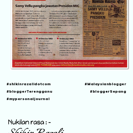
#shikinrazalidotcom #Malaysianblogger
#bloggerTerengganu #bloggerSepang
#mypersonaljournal