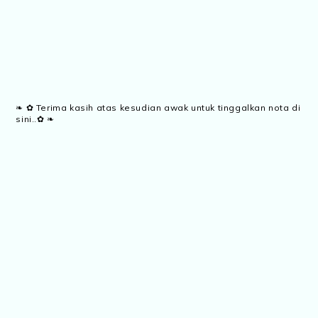
❧ ✿ Terima kasih atas kesudian awak untuk tinggalkan nota di
sini..✿ ❧